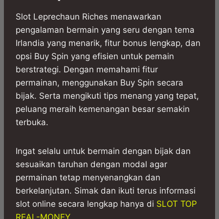
Slot Leprechaun Riches menawarkan
pengalaman bermain yang seru dengan tema
Irlandia yang menarik, fitur bonus lengkap, dan
opsi Buy Spin yang efisien untuk pemain
berstrategi. Dengan memahami fitur
permainan, menggunakan Buy Spin secara
bijak. Serta mengikuti tips menang yang tepat,
peluang meraih kemenangan besar semakin
terbuka.
Ingat selalu untuk bermain dengan bijak dan
sesuaikan taruhan dengan modal agar
permainan tetap menyenangkan dan
berkelanjutan. Simak dan ikuti terus informasi
slot online secara lengkap hanya di
SLOT TOP
REAL-MONEY
.