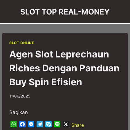
Skip
SLOT TOP REAL-MONEY
to
content
SLOT ONLINE
Agen Slot Leprechaun
Riches Dengan Panduan
Buy Spin Efisien
11/06/2025
Bagikan
W
F
M
T
S
L
X
Share