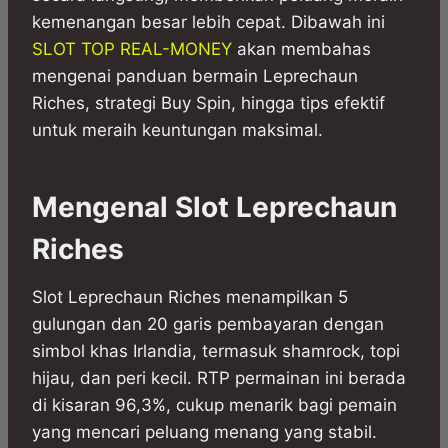
kemenangan besar lebih cepat. Dibawah ini
SLOT TOP REAL-MONEY
akan membahas
mengenai panduan bermain Leprechaun
Riches, strategi Buy Spin, hingga tips efektif
untuk meraih keuntungan maksimal.
Mengenal Slot Leprechaun
Riches
Slot Leprechaun Riches menampilkan 5
gulungan dan 20 garis pembayaran dengan
simbol khas Irlandia, termasuk shamrock, topi
hijau, dan peri kecil. RTP permainan ini berada
di kisaran 96,3%, cukup menarik bagi pemain
yang mencari peluang menang yang stabil.