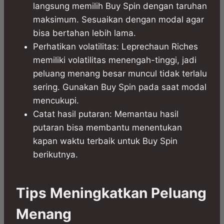
langsung memilih Buy Spin dengan taruhan
maksimum. Sesuaikan dengan modal agar
bisa bertahan lebih lama.
Perhatikan volatilitas: Leprechaun Riches
memiliki volatilitas menengah-tinggi, jadi
peluang menang besar muncul tidak terlalu
sering. Gunakan Buy Spin pada saat modal
mencukupi.
Catat hasil putaran: Memantau hasil
putaran bisa membantu menentukan
kapan waktu terbaik untuk Buy Spin
berikutnya.
Tips Meningkatkan Peluang
Menang