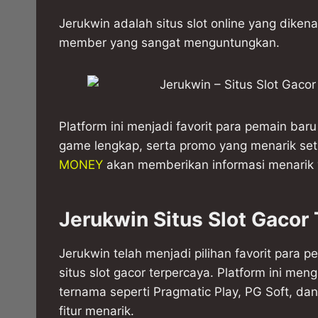
h
a
e
e
k
i
a
c
s
l
y
n
Jerukwin adalah situs slot online yang dike
t
e
s
e
p
e
member yang sangat menguntungkan.
s
b
e
g
e
A
o
n
r
p
o
g
a
p
k
e
m
r
Platform ini menjadi favorit para pemain ba
game lengkap, serta promo yang menarik set
MONEY
akan memberikan informasi menarik 
Jerukwin Situs Slot Gacor
Jerukwin telah menjadi pilihan favorit para 
situs slot gacor terpercaya. Platform ini men
ternama seperti Pragmatic Play, PG Soft, d
fitur menarik.