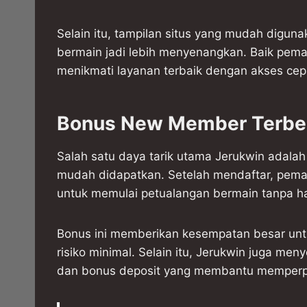
Selain itu, tampilan situs yang mudah digu
bermain jadi lebih menyenangkan. Baik pem
menikmati layanan terbaik dengan akses cep
Bonus New Member Terbes
Salah satu daya tarik utama Jerukwin adal
mudah didapatkan. Setelah mendaftar, pem
untuk memulai petualangan bermain tanpa h
Bonus ini memberikan kesempatan besar unt
risiko minimal. Selain itu, Jerukwin juga me
dan bonus deposit yang membantu memperp