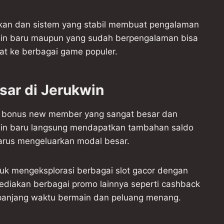
nakan dan sistem yang stabil membuat pengalaman
ain baru maupun yang sudah berpengalaman bisa
at ke berbagai game populer.
ar di Jerukwin
ah bonus new member yang sangat besar dan
ain baru langsung mendapatkan tambahan saldo
arus mengeluarkan modal besar.
uk mengeksplorasi berbagai slot gacor dengan
nyediakan berbagai promo lainnya seperti cashback
anjang waktu bermain dan peluang menang.