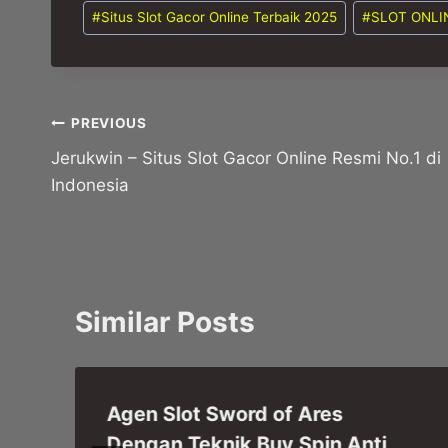
#
Situs Slot Gacor Online Terbaik 2025
#
SLOT ONLI
Post
PREVIOUS
Jerukwin – Situs Slot Gacor Online Resmi No.1 di
navigation
Indonesia
Similar Posts
Agen Slot Sword of Ares
Dengan Teknik Buy Spin Anti