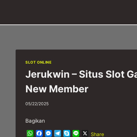
Skip
to
content
SLOT ONLINE
Jerukwin – Situs Slot 
New Member
05/22/2025
Bagikan
W
F
M
T
S
L
X
Share