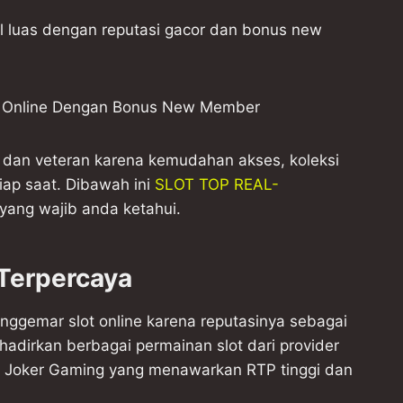
nal luas dengan reputasi gacor dan bonus new
ru dan veteran karena kemudahan akses, koleksi
iap saat. Dibawah ini
SLOT TOP REAL-
yang wajib anda ketahui.
 Terpercaya
penggemar slot online karena reputasinya sebagai
ghadirkan berbagai permainan slot dari provider
an Joker Gaming yang menawarkan RTP tinggi dan