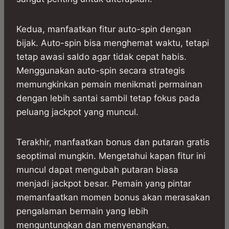
Kedua, manfaatkan fitur auto-spin dengan
bijak. Auto-spin bisa menghemat waktu, tetapi
tetap awasi saldo agar tidak cepat habis.
Menggunakan auto-spin secara strategis
memungkinkan pemain menikmati permainan
dengan lebih santai sambil tetap fokus pada
peluang jackpot yang muncul.
Terakhir, manfaatkan bonus dan putaran gratis
seoptimal mungkin. Mengetahui kapan fitur ini
muncul dapat mengubah putaran biasa
menjadi jackpot besar. Pemain yang pintar
memanfaatkan momen bonus akan merasakan
pengalaman bermain yang lebih
menguntungkan dan menyenangkan.