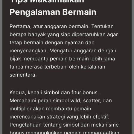
Pengalaman Bermain
Pertama, atur anggaran bermain. Tentukan
berapa banyak yang siap dipertaruhkan agar
tetap bermain dengan nyaman dan
menyenangkan. Mengatur anggaran dengan
bijak membantu pemain bermain lebih lama
tanpa merasa terbebani oleh kekalahan
sementara.
Kedua, kenali simbol dan fitur bonus.
Memahami peran simbol wild, scatter, dan
multiplier akan membantu pemain
merencanakan strategi yang lebih efektif.
Pengetahuan tentang simbol dan mekanisme
bonus memungkinkan pemain memanfaatkan