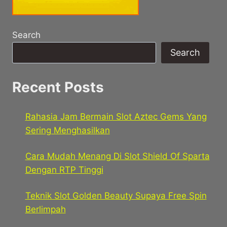
Search
Search
Recent Posts
Rahasia Jam Bermain Slot Aztec Gems Yang
Sering Menghasilkan
Cara Mudah Menang Di Slot Shield Of Sparta
Dengan RTP Tinggi
Teknik Slot Golden Beauty Supaya Free Spin
Berlimpah