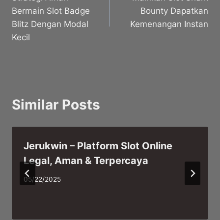
navigation
Bermain Slot Badge
Bounty Dapatkan
Blitz Dengan Modal
Kemenangan Instan
Kecil
Similar Posts
Jerukwin – Platform Slot Online
Legal, Aman & Terpercaya
05/22/2025