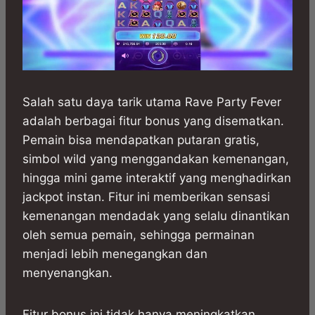
Salah satu daya tarik utama Rave Party Fever
adalah berbagai fitur bonus yang disematkan.
Pemain bisa mendapatkan putaran gratis,
simbol wild yang menggandakan kemenangan,
hingga mini game interaktif yang menghadirkan
jackpot instan. Fitur ini memberikan sensasi
kemenangan mendadak yang selalu dinantikan
oleh semua pemain, sehingga permainan
menjadi lebih menegangkan dan
menyenangkan.
Fitur bonus ini tidak hanya meningkatkan