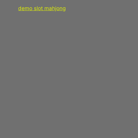
demo slot mahjong