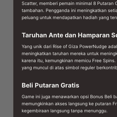
Scatter, memberi pemain minimal 8 Putaran 
tambahan. Pengganda ini meningkatkan se
peluang untuk mendapatkan hadiah yang teru
Taruhan Ante dan Hamparan Sc
Yang unik dari Rise of Giza PowerNudge ada
meningkatkan taruhan mereka untuk meningk
karena itu, kemungkinan memicu Free Spins
yang muncul di atas simbol reguler berkon
Beli Putaran Gratis
Game ini juga menawarkan opsi Bonus Beli bag
memungkinkan akses langsung ke putaran Fr
kegembiraan langsung tanpa menunggu.