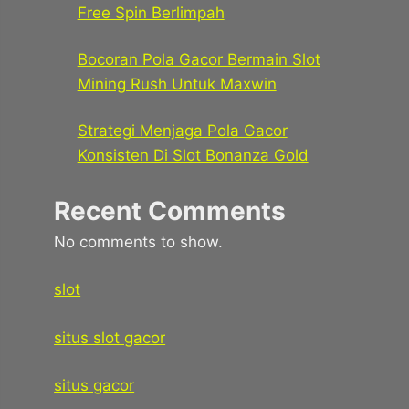
Free Spin Berlimpah
Bocoran Pola Gacor Bermain Slot
Mining Rush Untuk Maxwin
Strategi Menjaga Pola Gacor
Konsisten Di Slot Bonanza Gold
Recent Comments
No comments to show.
slot
situs slot gacor
situs gacor