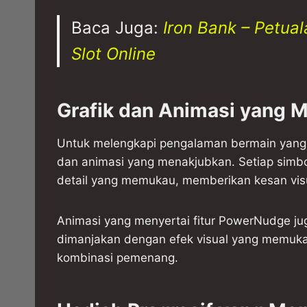
Baca Juga:
Iron Bank – Petu
Slot Online
Grafik dan Animasi yang 
Untuk melengkapi pengalaman bermain yang lu
dan animasi yang menakjubkan. Setiap simbo
detail yang memukau, memberikan kesan vis
Animasi yang menyertai fitur PowerNudge ju
dimanjakan dengan efek visual yang memuk
kombinasi pemenang.