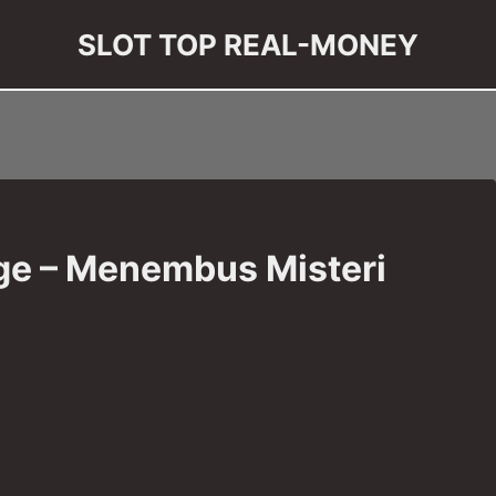
SLOT TOP REAL-MONEY
ge – Menembus Misteri