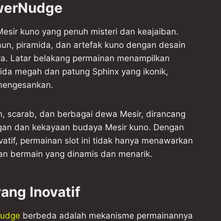
owerNudge
sir kuno yang penuh misteri dan keajaiban.
un, piramida, dan artefak kuno dengan desain
ya. Latar belakang permainan menampilkan
da megah dan patung Sphinx yang ikonik,
mengesankan.
, scarab, dan berbagai dewa Mesir, dirancang
an dan kekayaan budaya Mesir kuno. Dengan
if, permainan slot ini tidak hanya menawarkan
an bermain yang dinamis dan menarik.
ng Inovatif
Nudge
berbeda adalah mekanisme permainannya