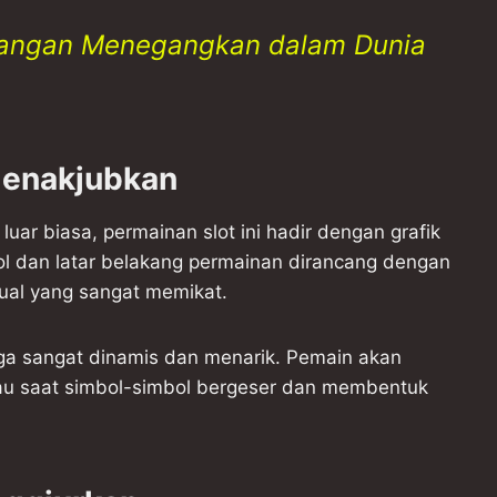
alangan Menegangkan dalam Dunia
Menakjubkan
ar biasa, permainan slot ini hadir dengan grafik
l dan latar belakang permainan dirancang dengan
ual yang sangat memikat.
ga sangat dinamis dan menarik. Pemain akan
au saat simbol-simbol bergeser dan membentuk