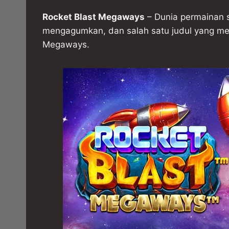
h
a
e
e
k
i
a
c
s
l
y
n
Rocket Blast Megaways
– Dunia permainan s
t
e
s
e
p
e
mengagumkan, dan salah satu judul yang mena
s
b
e
g
e
Megaways.
A
o
n
r
p
o
g
a
p
k
e
m
r