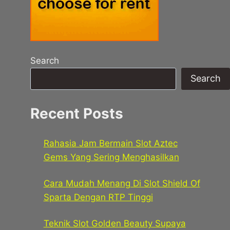
Search
Search
Recent Posts
Rahasia Jam Bermain Slot Aztec
Gems Yang Sering Menghasilkan
Cara Mudah Menang Di Slot Shield Of
Sparta Dengan RTP Tinggi
Teknik Slot Golden Beauty Supaya