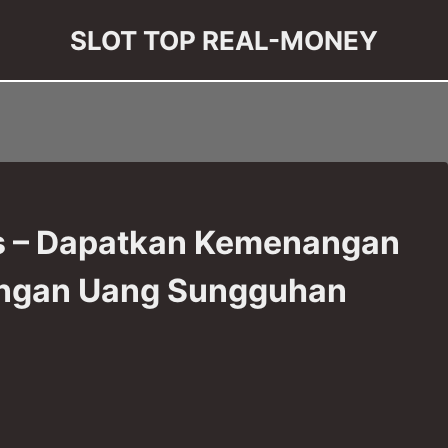
SLOT TOP REAL-MONEY
s – Dapatkan Kemenangan
engan Uang Sungguhan