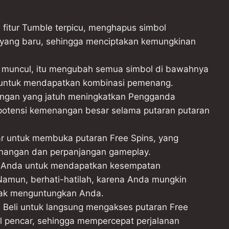
 fitur Tumble terpicu, menghapus simbol
ang baru, sehingga menciptakan kemungkinan
et muncul, itu mengubah semua simbol di bawahnya
untuk mendapatkan kombinasi pemenang.
angan yang jatuh meningkatkan Pengganda
otensi kemenangan besar selama putaran putaran
r untuk membuka putaran Free Spins, yang
nangan dan perpanjangan gameplay.
 Anda untuk mendapatkan kesempatan
amun, berhati-hatilah, karena Anda mungkin
idak menguntungkan Anda.
s Beli untuk langsung mengakses putaran Free
l pencar, sehingga mempercepat perjalanan