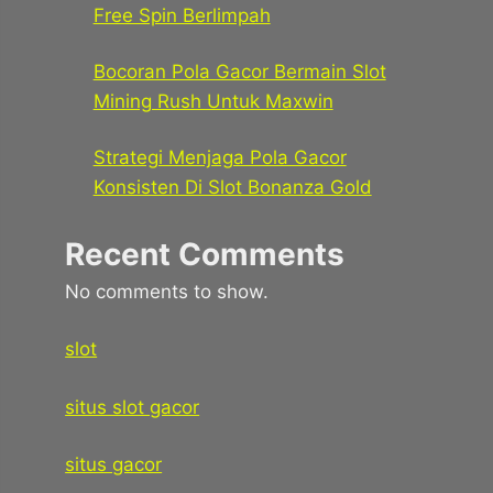
Free Spin Berlimpah
Bocoran Pola Gacor Bermain Slot
Mining Rush Untuk Maxwin
Strategi Menjaga Pola Gacor
Konsisten Di Slot Bonanza Gold
Recent Comments
No comments to show.
slot
situs slot gacor
situs gacor