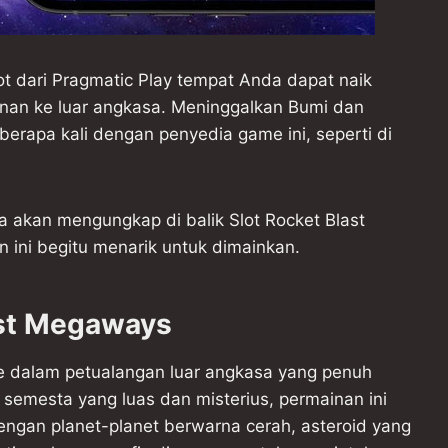
t dari Pragmatic Play tempat Anda dapat naik
nan ke luar angkasa. Meninggalkan Bumi dan
berapa kali dengan penyedia game ini, seperti di
ita akan mengungkap di balik Slot Rocket Blast
ni begitu menarik untuk dimainkan.
ast Megaways
dalam petualangan luar angkasa yang penuh
 semesta yang luas dan misterius, permainan ini
ngan planet-planet berwarna cerah, asteroid yang