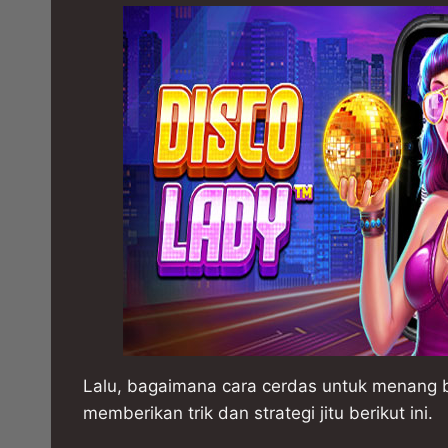
Lalu, bagaimana cara cerdas untuk menang b
memberikan trik dan strategi jitu berikut ini.