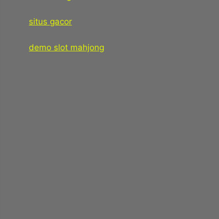
situs gacor
demo slot mahjong