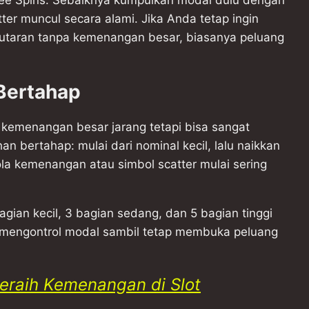
er muncul secara alami. Jika Anda tetap ingin
 putaran tanpa kemenangan besar, biasanya peluang
 Bertahap
arti kemenangan besar jarang tetapi bisa sangat
han bertahap: mulai dari nominal kecil, lalu naikkan
ola kemenangan atau simbol scatter mulai sering
agian kecil, 3 bagian sedang, dan 5 bagian tinggi
 mengontrol modal sambil tetap membuka peluang
raih Kemenangan di Slot