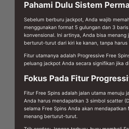
Pahami Dulu Sistem Perm
Sebelum berburu jackpot, Anda wajib memaha
menggunakan format 5 gulungan dan 3 baris
konvensional. Ini artinya, Anda bisa menang 
berturut-turut dari kiri ke kanan, tanpa harus
Fitur utamanya adalah Progressive Free Spin
peluang jackpot Anda secara signifikan jika 
Fokus Pada Fitur Progressi
Fitur Free Spins adalah jalan utama menuju j
Anda harus mendapatkan 3 simbol scatter (D
selama Free Spins Anda akan mendapatkan Mult
menang berturut-turut.
Trik cerdas: Jangan terburu-buru membeli F