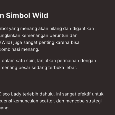
n Simbol Wild
imbol yang menang akan hilang dan digantikan
emungkinkan kemenangan beruntun dan
r (Wild) juga sangat penting karena bisa
 kombinasi menang.
kali dalam satu spin, lanjutkan permainan dengan
g menang besar sedang terbuka lebar.
sco Lady terlebih dahulu. Ini sangat efektif untuk
uensi kemunculan scatter, dan mencoba strategi
uang.