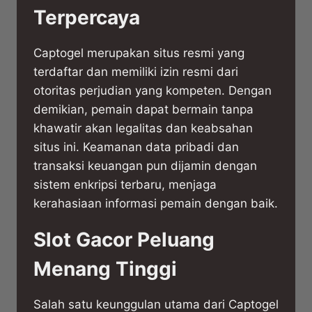
Terpercaya
Captogel merupakan situs resmi yang
terdaftar dan memiliki izin resmi dari
otoritas perjudian yang kompeten. Dengan
demikian, pemain dapat bermain tanpa
khawatir akan legalitas dan keabsahan
situs ini. Keamanan data pribadi dan
transaksi keuangan pun dijamin dengan
sistem enkripsi terbaru, menjaga
kerahasiaan informasi pemain dengan baik.
Slot Gacor Peluang
Menang Tinggi
Salah satu keunggulan utama dari Captogel