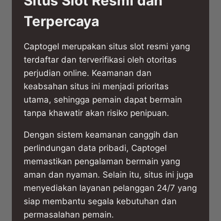
Situs Slot Resmi dan
Terpercaya
Captogel merupakan situs slot resmi yang
terdaftar dan terverifikasi oleh otoritas
perjudian online. Keamanan dan
keabsahan situs ini menjadi prioritas
utama, sehingga pemain dapat bermain
tanpa khawatir akan risiko penipuan.
Dengan sistem keamanan canggih dan
perlindungan data pribadi, Captogel
memastikan pengalaman bermain yang
aman dan nyaman. Selain itu, situs ini juga
menyediakan layanan pelanggan 24/7 yang
siap membantu segala kebutuhan dan
permasalahan pemain.