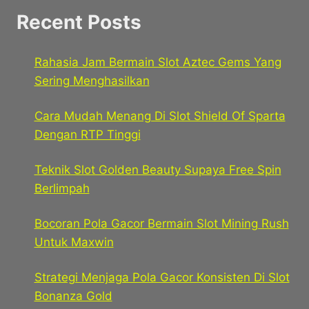
Recent Posts
Rahasia Jam Bermain Slot Aztec Gems Yang
Sering Menghasilkan
Cara Mudah Menang Di Slot Shield Of Sparta
Dengan RTP Tinggi
Teknik Slot Golden Beauty Supaya Free Spin
Berlimpah
Bocoran Pola Gacor Bermain Slot Mining Rush
Untuk Maxwin
Strategi Menjaga Pola Gacor Konsisten Di Slot
Bonanza Gold