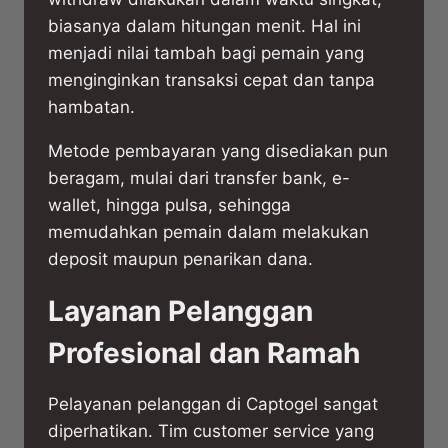
biasanya dalam hitungan menit. Hal ini
menjadi nilai tambah bagi pemain yang
menginginkan transaksi cepat dan tanpa
hambatan.
Metode pembayaran yang disediakan pun
beragam, mulai dari transfer bank, e-
wallet, hingga pulsa, sehingga
memudahkan pemain dalam melakukan
deposit maupun penarikan dana.
Layanan Pelanggan
Profesional dan Ramah
Pelayanan pelanggan di Captogel sangat
diperhatikan. Tim customer service yang