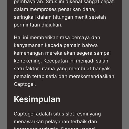
pembayaran. Situs ini dikenal sangat cepat
dalam memproses penarikan dana,
seringkali dalam hitungan menit setelah
permintaan diajukan.
Hal ini memberikan rasa percaya dan
kenyamanan kepada pemain bahwa
kemenangan mereka akan segera sampai
ke rekening. Kecepatan ini menjadi salah
satu faktor utama yang membuat banyak
pemain tetap setia dan merekomendasikan
Captogel.
Kesimpulan
Captogel adalah situs slot resmi yang
menawarkan pelayanan terbaik dan