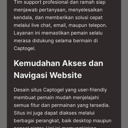
Tim support profesional dan ramah siap
menjawab pertanyaan, menyelesaikan
kendala, dan memberikan solusi cepat
melalui live chat, email, maupun telepon.
Layanan ini memastikan pemain selalu
merasa didukung selama bermain di
Captogel.
Kemudahan Akses dan
Navigasi Website
Desain situs Captogel yang user-friendly
membuat pemain mudah menjelajahi
semua fitur dan permainan yang tersedia.
Situs ini juga dapat diakses melalui
berbagai perangkat, baik desktop maupun