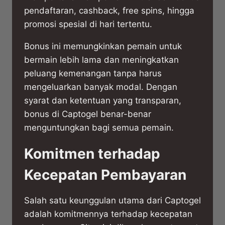
pendaftaran, cashback, free spins, hingga
promosi spesial di hari tertentu.
Bonus ini memungkinkan pemain untuk
bermain lebih lama dan meningkatkan
peluang kemenangan tanpa harus
mengeluarkan banyak modal. Dengan
syarat dan ketentuan yang transparan,
bonus di Captogel benar-benar
menguntungkan bagi semua pemain.
Komitmen terhadap
Kecepatan Pembayaran
Salah satu keunggulan utama dari Captogel
adalah komitmennya terhadap kecepatan