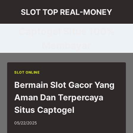
Skip
SLOT TOP REAL-MONEY
to
content
Captogel Situs 100%
Membayar
SLOT ONLINE
Bermain Slot Gacor Yang
Aman Dan Terpercaya
Situs Captogel
05/22/2025