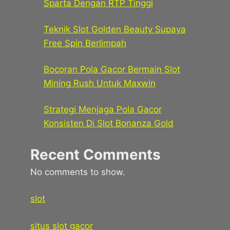
Sparta Dengan RTP Tinggi
Teknik Slot Golden Beauty Supaya
Free Spin Berlimpah
Bocoran Pola Gacor Bermain Slot
Mining Rush Untuk Maxwin
Strategi Menjaga Pola Gacor
Konsisten Di Slot Bonanza Gold
Recent Comments
No comments to show.
slot
situs slot gacor