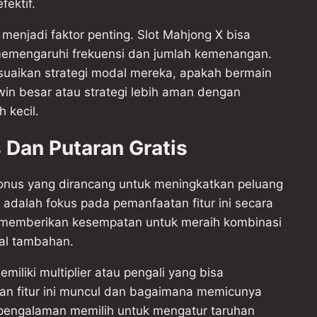
fektif.
 menjadi faktor penting. Slot Mahjong X bisa
ng memengaruhi frekuensi dan jumlah kemenangan.
uaikan strategi modal mereka, apakah bermain
win besar atau strategi lebih aman dengan
 kecil.
 Dan Putaran Gratis
bonus yang dirancang untuk meningkatkan peluang
 adalah fokus pada pemanfaatan fitur ini secara
a memberikan kesempatan untuk meraih kombinasi
al tambahan.
miliki multiplier atau pengali yang bisa
n fitur ini muncul dan bagaimana memicunya
rpengalaman memilih untuk mengatur taruhan