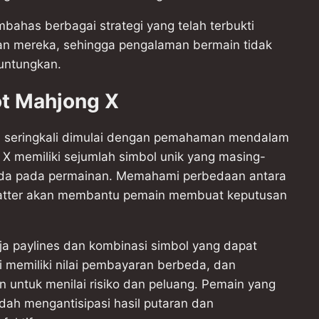
ahas berbagai strategi yang telah terbukti
 mereka, sehingga pengalaman bermain tidak
untungkan.
t Mahjong X
 seringkali dimulai dengan pemahaman mendalam
X memiliki sejumlah simbol unik yang masing-
eda pada permainan. Memahami perbedaan antara
scatter akan membantu pemain membuat keputusan
rja paylines dan kombinasi simbol yang dapat
 memiliki nilai pembayaran berbeda, dan
untuk menilai risiko dan peluang. Pemain yang
dah mengantisipasi hasil putaran dan