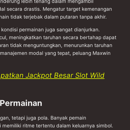
 cenderung lebih tenang dalam mengambil
dal secara drastis. Mengatur target kemenangan
in tidak terjebak dalam putaran tanpa akhir.
kondisi permainan juga sangat dianjurkan.
cul, meningkatkan taruhan secara bertahap dapat
taran tidak menguntungkan, menurunkan taruhan
an manajemen modal yang tepat, peluang Maxwin
patkan Jackpot Besar Slot Wild
 Permainan
an, tetapi juga pola. Banyak pemain
emiliki ritme tertentu dalam keluarnya simbol.