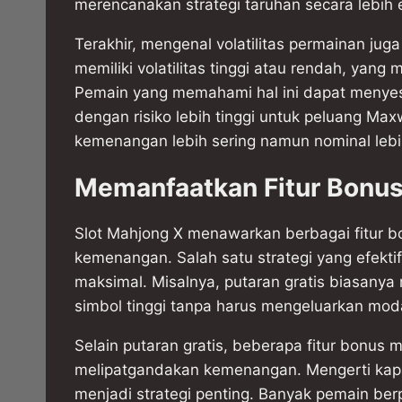
merencanakan strategi taruhan secara lebih e
Terakhir, mengenal volatilitas permainan juga
memiliki volatilitas tinggi atau rendah, ya
Pemain yang memahami hal ini dapat menyes
dengan risiko lebih tinggi untuk peluang Max
kemenangan lebih sering namun nominal lebih
Memanfaatkan Fitur Bonus
Slot Mahjong X menawarkan berbagai fitur 
kemenangan. Salah satu strategi yang efektif
maksimal. Misalnya, putaran gratis biasany
simbol tinggi tanpa harus mengeluarkan mod
Selain putaran gratis, beberapa fitur bonus me
melipatgandakan kemenangan. Mengerti kapa
menjadi strategi penting. Banyak pemain be