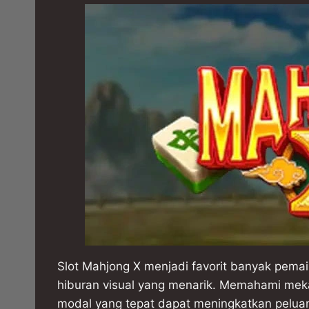
Slot Mahjong X menjadi favorit banyak pem
hiburan visual yang menarik. Memahami mek
modal yang tepat dapat meningkatkan peluan