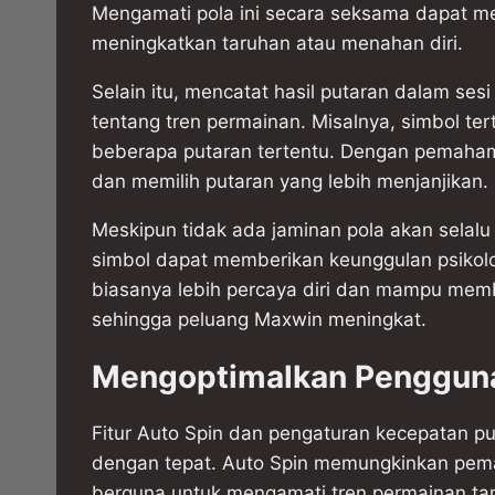
Mengamati pola ini secara seksama dapat 
meningkatkan taruhan atau menahan diri.
Selain itu, mencatat hasil putaran dalam s
tentang tren permainan. Misalnya, simbol ter
beberapa putaran tertentu. Dengan pemaham
dan memilih putaran yang lebih menjanjikan.
Meskipun tidak ada jaminan pola akan selal
simbol dapat memberikan keunggulan psikolog
biasanya lebih percaya diri dan mampu memb
sehingga peluang Maxwin meningkat.
Mengoptimalkan Pengguna
Fitur Auto Spin dan pengaturan kecepatan put
dengan tepat. Auto Spin memungkinkan pema
berguna untuk mengamati tren permainan ta