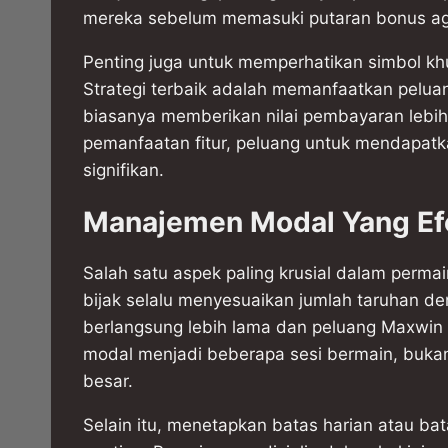
mereka sebelum memasuki putaran bonus aga
Penting juga untuk memperhatikan simbol khu
Strategi terbaik adalah memanfaatkan pelua
biasanya memberikan nilai pembayaran lebih
pemanfaatan fitur, peluang untuk mendapat
signifikan.
Manajemen Modal Yang Efe
Salah satu aspek paling krusial dalam perma
bijak selalu menyesuaikan jumlah taruhan de
berlangsung lebih lama dan peluang Maxwin 
modal menjadi beberapa sesi bermain, buka
besar.
Selain itu, menetapkan batas harian atau bat