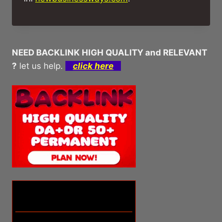
NEED BACKLINK HIGH QUALITY and RELEVANT
?
let us help.
click here