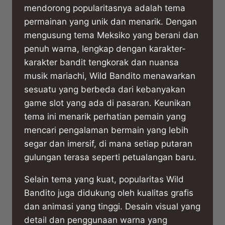
mendorong popularitasnya adalah tema
permainan yang unik dan menarik. Dengan
mengusung tema Meksiko yang berani dan
penuh warna, lengkap dengan karakter-
karakter bandit tengkorak dan nuansa
musik mariachi, Wild Bandito menawarkan
sesuatu yang berbeda dari kebanyakan
game slot yang ada di pasaran. Keunikan
tema ini menarik perhatian pemain yang
mencari pengalaman bermain yang lebih
segar dan imersif, di mana setiap putaran
gulungan terasa seperti petualangan baru.
Selain tema yang kuat, popularitas Wild
Bandito juga didukung oleh kualitas grafis
dan animasi yang tinggi. Desain visual yang
detail dan penggunaan warna yang