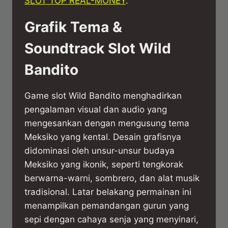
SLOT TOP REAL-MONEY
.
Grafik Tema &
Soundtrack Slot Wild
Bandito
Game slot Wild Bandito menghadirkan
pengalaman visual dan audio yang
mengesankan dengan mengusung tema
Meksiko yang kental. Desain grafisnya
didominasi oleh unsur-unsur budaya
Meksiko yang ikonik, seperti tengkorak
berwarna-warni, sombrero, dan alat musik
tradisional. Latar belakang permainan ini
menampilkan pemandangan gurun yang
sepi dengan cahaya senja yang menyinari,