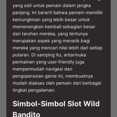
yang adil untuk pemain dalam jangka
panjang. Ini berarti bahwa pemain memiliki
kemungkinan yang lebih besar untuk
memenangkan kembali sebagian besar
dari taruhan mereka, yang tentunya
merupakan aspek yang menarik bagi
mereka yang mencari nilai lebih dari setiap
putaran. Di samping itu, antarmuka
permainan yang user-friendly juga
mempermudah navigasi dan
pengoperasian game ini, membuatnya
mudah diakses oleh pemain dari berbagai
tingkat pengalaman.
Simbol-Simbol Slot Wild
Bandito