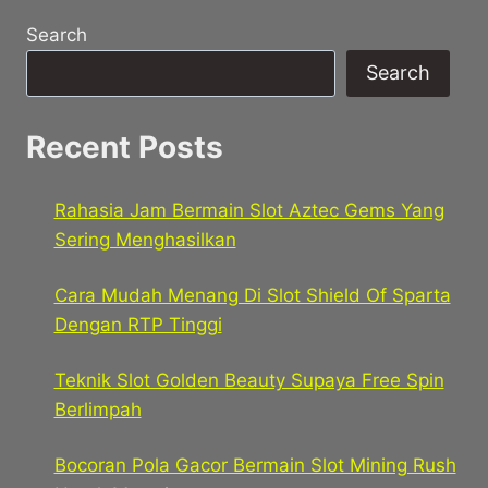
Search
Search
Recent Posts
Rahasia Jam Bermain Slot Aztec Gems Yang
Sering Menghasilkan
Cara Mudah Menang Di Slot Shield Of Sparta
Dengan RTP Tinggi
Teknik Slot Golden Beauty Supaya Free Spin
Berlimpah
Bocoran Pola Gacor Bermain Slot Mining Rush