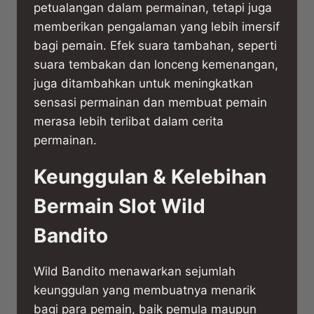
petualangan dalam permainan, tetapi juga
memberikan pengalaman yang lebih imersif
bagi pemain. Efek suara tambahan, seperti
suara tembakan dan lonceng kemenangan,
juga ditambahkan untuk meningkatkan
sensasi permainan dan membuat pemain
merasa lebih terlibat dalam cerita
permainan.
Keunggulan & Kelebihan
Bermain Slot Wild
Bandito
Wild Bandito menawarkan sejumlah
keunggulan yang membuatnya menarik
bagi para pemain, baik pemula maupun