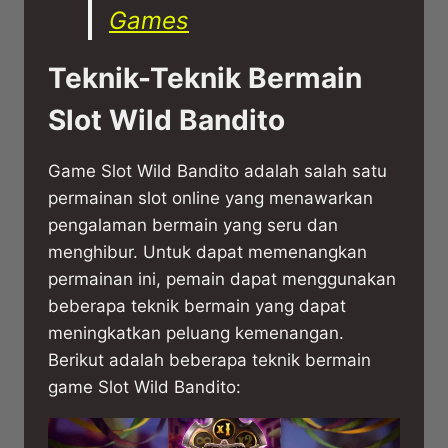
Games
Teknik-Teknik Bermain
Slot Wild Bandito
Game Slot Wild Bandito adalah salah satu
permainan slot online yang menawarkan
pengalaman bermain yang seru dan
menghibur. Untuk dapat memenangkan
permainan ini, pemain dapat menggunakan
beberapa teknik bermain yang dapat
meningkatkan peluang kemenangan.
Berikut adalah beberapa teknik bermain
game Slot Wild Bandito: