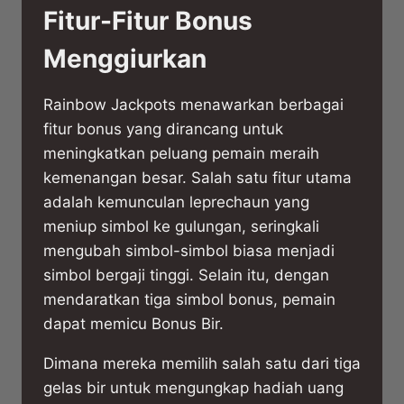
Fitur-Fitur Bonus
Menggiurkan
Rainbow Jackpots menawarkan berbagai
fitur bonus yang dirancang untuk
meningkatkan peluang pemain meraih
kemenangan besar. Salah satu fitur utama
adalah kemunculan leprechaun yang
meniup simbol ke gulungan, seringkali
mengubah simbol-simbol biasa menjadi
simbol bergaji tinggi. Selain itu, dengan
mendaratkan tiga simbol bonus, pemain
dapat memicu Bonus Bir.
Dimana mereka memilih salah satu dari tiga
gelas bir untuk mengungkap hadiah uang