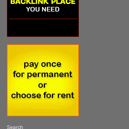
Search