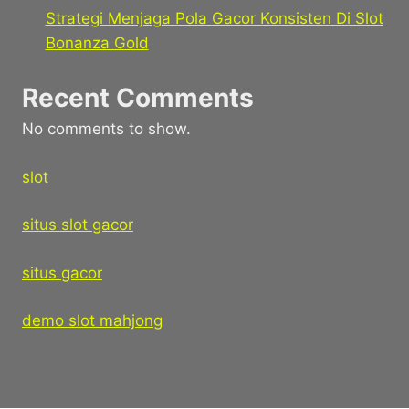
Strategi Menjaga Pola Gacor Konsisten Di Slot
Bonanza Gold
Recent Comments
No comments to show.
slot
situs slot gacor
situs gacor
demo slot mahjong