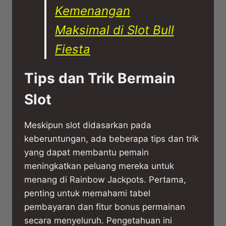
Kemenangan
Maksimal di Slot Bull
Fiesta
Tips dan Trik Bermain
Slot
Meskipun slot didasarkan pada
keberuntungan, ada beberapa tips dan trik
yang dapat membantu pemain
meningkatkan peluang mereka untuk
menang di Rainbow Jackpots. Pertama,
penting untuk memahami tabel
pembayaran dan fitur bonus permainan
secara menyeluruh. Pengetahuan ini