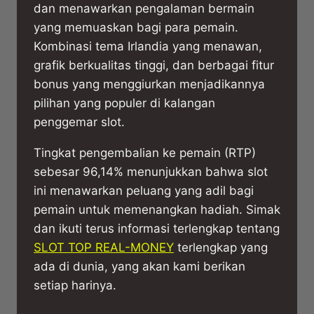
dan menawarkan pengalaman bermain
yang memuaskan bagi para pemain.
Kombinasi tema Irlandia yang menawan,
grafik berkualitas tinggi, dan berbagai fitur
bonus yang menggiurkan menjadikannya
pilihan yang populer di kalangan
penggemar slot.
Tingkat pengembalian ke pemain (RTP)
sebesar 96,14% menunjukkan bahwa slot
ini menawarkan peluang yang adil bagi
pemain untuk memenangkan hadiah. Simak
dan ikuti terus informasi terlengkap tentang
SLOT TOP REAL-MONEY
terlengkap yang
ada di dunia, yang akan kami berikan
setiap harinya.