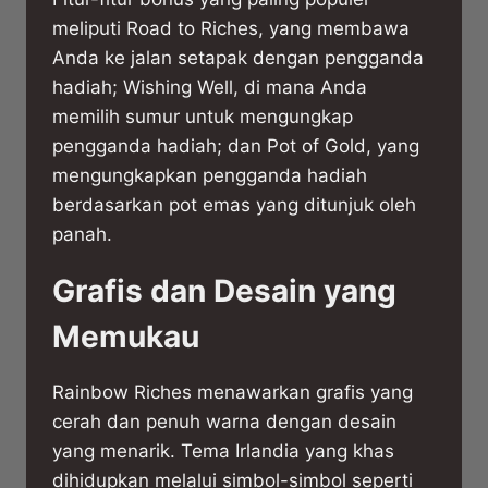
meliputi Road to Riches, yang membawa
Anda ke jalan setapak dengan pengganda
hadiah; Wishing Well, di mana Anda
memilih sumur untuk mengungkap
pengganda hadiah; dan Pot of Gold, yang
mengungkapkan pengganda hadiah
berdasarkan pot emas yang ditunjuk oleh
panah.
Grafis dan Desain yang
Memukau
Rainbow Riches menawarkan grafis yang
cerah dan penuh warna dengan desain
yang menarik. Tema Irlandia yang khas
dihidupkan melalui simbol-simbol seperti