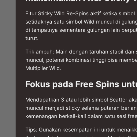
Fitur Sticky Wild Re-Spins aktif ketika simbo
setidaknya satu simbol Wild muncul di gulung
di tempatnya sementara gulungan lain berpu
turut.
Trik ampuh: Main dengan taruhan stabil dan sa
muncul, potensi kombinasi tinggi bisa membe
Multiplier Wild.
Fokus pada Free Spins unt
Mendapatkan 3 atau lebih simbol Scatter ak
muncul menjadi sticky selama putaran berlan
kemenangan berkali-kali dalam satu sesi free
Tips: Gunakan kesempatan ini untuk menaikk