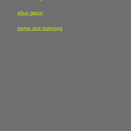
situs gacor
demo slot mahjong