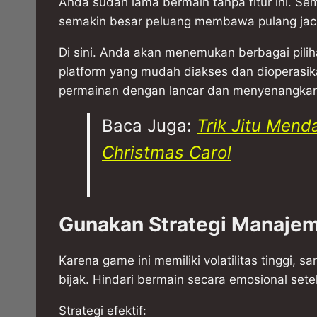
Anda sudah lama bermain tanpa fitur ini. Sem
semakin besar peluang membawa pulang jac
Di sini. Anda akan menemukan berbagai pili
platform yang mudah diakses dan dioperasi
permainan dengan lancar dan menyenangkan
Baca Juga:
Trik Jitu Mend
Christmas Carol
Gunakan Strategi Manaje
Karena game ini memiliki volatilitas tinggi,
bijak. Hindari bermain secara emosional set
Strategi efektif: