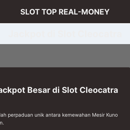
SLOT TOP REAL-MONEY
Jackpot di Slot Cleocatra
ckpot Besar di Slot Cleocatra
dalah perpaduan unik antara kemewahan Mesir Kuno
n.