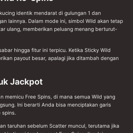
l kucing identik mendarat di gulungan 1 dan
an lainnya. Dalam mode ini, simbol Wild akan tetap
tar ulang, memberikan peluang menang berturut-
bar hingga fitur ini terpicu. Ketika Sticky Wild
rikan payout besar, apalagi jika ditambah dengan
uk Jackpot
an memicu Free Spins, di mana semua Wild yang
gsung. Ini berarti Anda bisa menciptakan garis
 spins.
an taruhan sebelum Scatter muncul, terutama jika