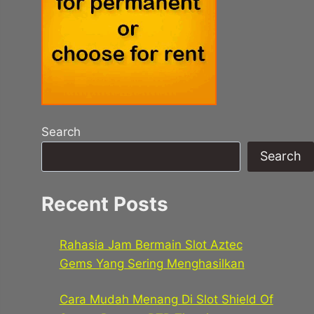
Search
Search
Recent Posts
Rahasia Jam Bermain Slot Aztec
Gems Yang Sering Menghasilkan
Cara Mudah Menang Di Slot Shield Of