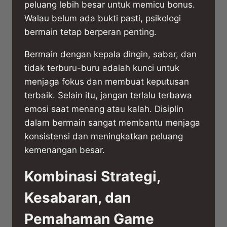
peluang lebih besar untuk memicu bonus.
Walau belum ada bukti pasti, psikologi
bermain tetap berperan penting.
Bermain dengan kepala dingin, sabar, dan
tidak terburu-buru adalah kunci untuk
menjaga fokus dan membuat keputusan
terbaik. Selain itu, jangan terlalu terbawa
emosi saat menang atau kalah. Disiplin
dalam bermain sangat membantu menjaga
konsistensi dan meningkatkan peluang
kemenangan besar.
Kombinasi Strategi,
Kesabaran, dan
Pemahaman Game