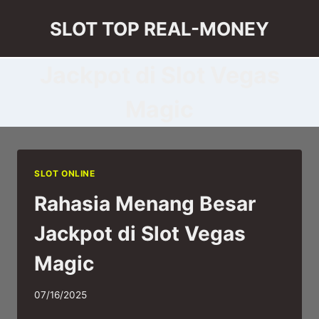
Skip
SLOT TOP REAL-MONEY
to
content
Jackpot di Slot Vegas
Magic
SLOT ONLINE
Rahasia Menang Besar
Jackpot di Slot Vegas
Magic
07/16/2025