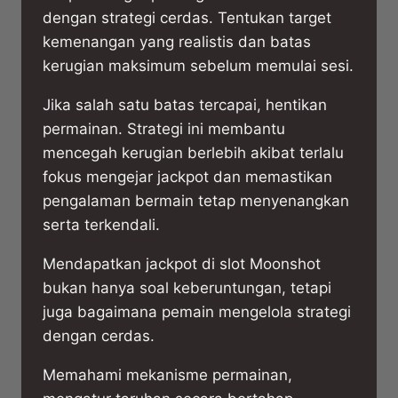
dengan strategi cerdas. Tentukan target
kemenangan yang realistis dan batas
kerugian maksimum sebelum memulai sesi.
Jika salah satu batas tercapai, hentikan
permainan. Strategi ini membantu
mencegah kerugian berlebih akibat terlalu
fokus mengejar jackpot dan memastikan
pengalaman bermain tetap menyenangkan
serta terkendali.
Mendapatkan jackpot di slot Moonshot
bukan hanya soal keberuntungan, tetapi
juga bagaimana pemain mengelola strategi
dengan cerdas.
Memahami mekanisme permainan,