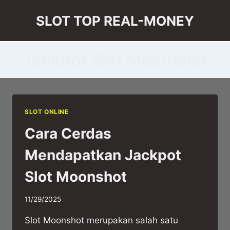
Skip
SLOT TOP REAL-MONEY
to
content
Jackpot Slot Moonshot
SLOT ONLINE
Cara Cerdas
Mendapatkan Jackpot
Slot Moonshot
11/29/2025
Slot Moonshot merupakan salah satu