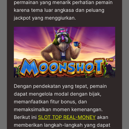
permainan yang menarik perhatian pemain
karena tema luar angkasa dan peluang
jackpot yang menggiurkan.
Dengan pendekatan yang tepat, pemain
dapat mengelola modal dengan bijak,
memanfaatkan fitur bonus, dan
memaksimalkan momen kemenangan.
Berikut ini
SLOT TOP REAL-MONEY
akan
memberikan langkah-langkah yang dapat