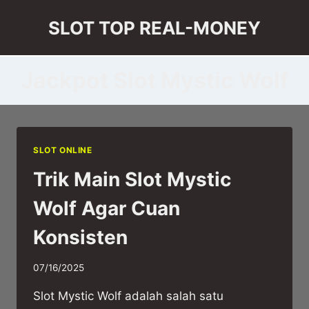
Skip
SLOT TOP REAL-MONEY
to
content
Jackpot Slot Mystic Wolf
SLOT ONLINE
Trik Main Slot Mystic
Wolf Agar Cuan
Konsisten
07/16/2025
Slot Mystic Wolf adalah salah satu