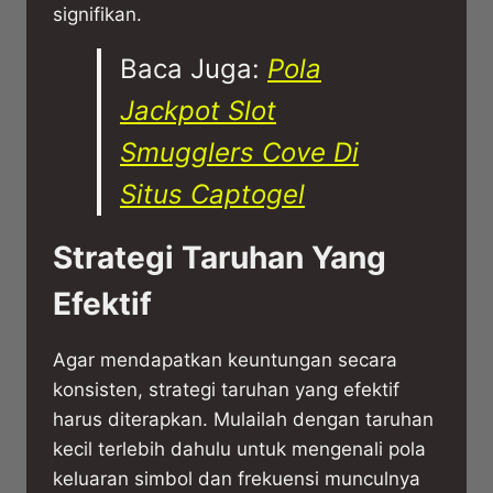
signifikan.
Baca Juga:
Pola
Jackpot Slot
Smugglers Cove Di
Situs Captogel
Strategi Taruhan Yang
Efektif
Agar mendapatkan keuntungan secara
konsisten, strategi taruhan yang efektif
harus diterapkan. Mulailah dengan taruhan
kecil terlebih dahulu untuk mengenali pola
keluaran simbol dan frekuensi munculnya