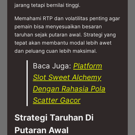
jarang tetapi bernilai tinggi.
Memahami RTP dan volatilitas penting agar
pemain bisa menyesuaikan besaran
taruhan sejak putaran awal. Strategi yang
tepat akan membantu modal lebih awet
dan peluang cuan lebih maksimal.
Baca Juga:
Platform
Slot Sweet Alchemy
Dengan Rahasia Pola
Scatter Gacor
Strategi Taruhan Di
Putaran Awal