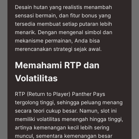
Desain hutan yang realistis menambah
sensasi bermain, dan fitur bonus yang
tersedia membuat setiap putaran lebih
menarik. Dengan mengenal simbol dan
mekanisme permainan, Anda bisa
merencanakan strategi sejak awal.
Memahami RTP dan
Volatilitas
RTP (Return to Player) Panther Pays
tergolong tinggi, sehingga peluang menang
secara teori cukup besar. Namun, slot ini
memiliki volatilitas menengah hingga tinggi,
artinya kemenangan kecil lebih sering
muncul, sementara kemenangan besar