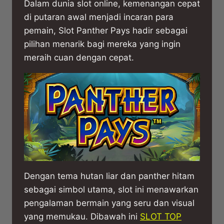
Dalam dunia slot online, kemenangan cepat
di putaran awal menjadi incaran para
pemain, Slot Panther Pays hadir sebagai
pilihan menarik bagi mereka yang ingin
meraih cuan dengan cepat.
Dengan tema hutan liar dan panther hitam
sebagai simbol utama, slot ini menawarkan
pengalaman bermain yang seru dan visual
yang memukau. Dibawah ini
SLOT TOP