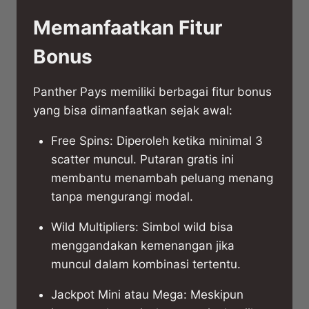
Memanfaatkan Fitur
Bonus
Panther Pays memiliki berbagai fitur bonus
yang bisa dimanfaatkan sejak awal:
Free Spins: Diperoleh ketika minimal 3
scatter muncul. Putaran gratis ini
membantu menambah peluang menang
tanpa mengurangi modal.
Wild Multipliers: Simbol wild bisa
menggandakan kemenangan jika
muncul dalam kombinasi tertentu.
Jackpot Mini atau Mega: Meskipun