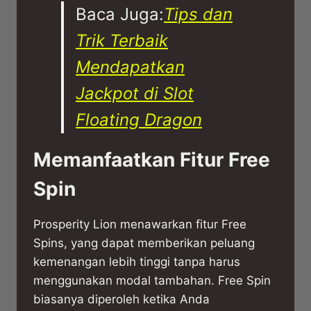
Baca Juga:
Tips dan
Trik Terbaik
Mendapatkan
Jackpot di Slot
Floating Dragon
Memanfaatkan Fitur Free
Spin
Prosperity Lion menawarkan fitur Free
Spins, yang dapat memberikan peluang
kemenangan lebih tinggi tanpa harus
menggunakan modal tambahan. Free Spin
biasanya diperoleh ketika Anda