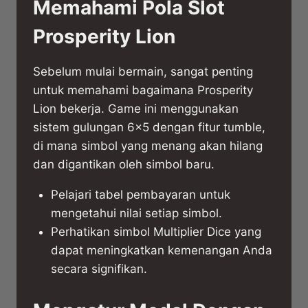
Memahami Pola Slot
Prosperity Lion
Sebelum mulai bermain, sangat penting
untuk memahami bagaimana Prosperity
Lion bekerja. Game ini menggunakan
sistem gulungan 6×5 dengan fitur tumble,
di mana simbol yang menang akan hilang
dan digantikan oleh simbol baru.
Pelajari tabel pembayaran untuk
mengetahui nilai setiap simbol.
Perhatikan simbol Multiplier Dice yang
dapat meningkatkan kemenangan Anda
secara signifikan.