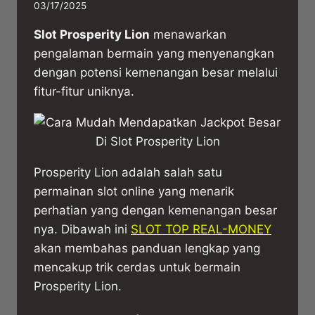
03/17/2025
Slot Prosperity Lion
menawarkan
pengalaman bermain yang menyenangkan
dengan potensi kemenangan besar melalui
fitur-fitur uniknya.
Prosperity Lion adalah salah satu
permainan slot online yang menarik
perhatian yang dengan kemenangan besar
nya. Dibawah ini
SLOT TOP REAL-MONEY
akan membahas panduan lengkap yang
mencakup trik cerdas untuk bermain
Prosperity Lion.