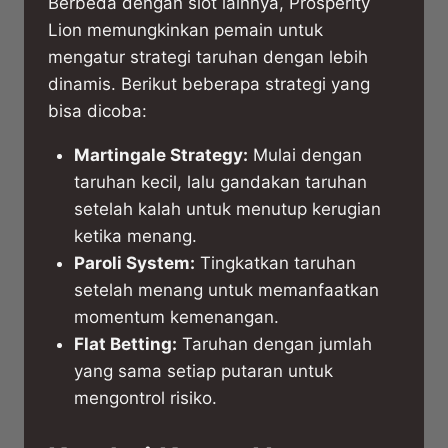
Berbeda dengan slot lainnya, Prosperity
Lion memungkinkan pemain untuk
mengatur strategi taruhan dengan lebih
dinamis. Berikut beberapa strategi yang
bisa dicoba:
Martingale Strategy:
Mulai dengan
taruhan kecil, lalu gandakan taruhan
setelah kalah untuk menutup kerugian
ketika menang.
Paroli System:
Tingkatkan taruhan
setelah menang untuk memanfaatkan
momentum kemenangan.
Flat Betting:
Taruhan dengan jumlah
yang sama setiap putaran untuk
mengontrol risiko.