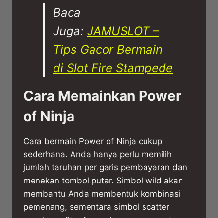
Baca
Juga:
JAMUSLOT –
Tips Gacor Bermain
di Slot Fire Stampede
Cara Memainkan Power
of Ninja
Cara bermain Power of Ninja cukup
sederhana. Anda hanya perlu memilih
jumlah taruhan per garis pembayaran dan
menekan tombol putar. Simbol wild akan
membantu Anda membentuk kombinasi
pemenang, sementara simbol scatter