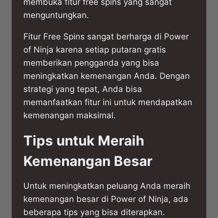
membuka fitur free spins yang sangat
menguntungkan.
Fitur Free Spins sangat berharga di Power
of Ninja karena setiap putaran gratis
memberikan pengganda yang bisa
meningkatkan kemenangan Anda. Dengan
strategi yang tepat, Anda bisa
memanfaatkan fitur ini untuk mendapatkan
kemenangan maksimal.
Tips untuk Meraih
Kemenangan Besar
Untuk meningkatkan peluang Anda meraih
kemenangan besar di Power of Ninja, ada
beberapa tips yang bisa diterapkan.