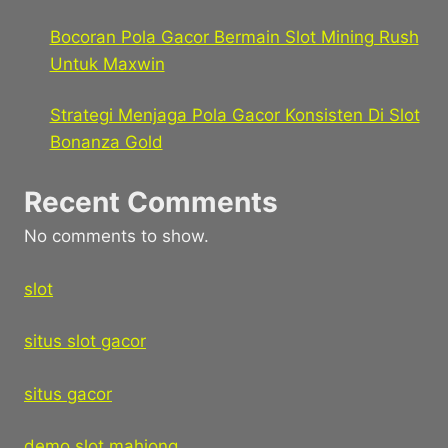
Bocoran Pola Gacor Bermain Slot Mining Rush
Untuk Maxwin
Strategi Menjaga Pola Gacor Konsisten Di Slot
Bonanza Gold
Recent Comments
No comments to show.
slot
situs slot gacor
situs gacor
demo slot mahjong