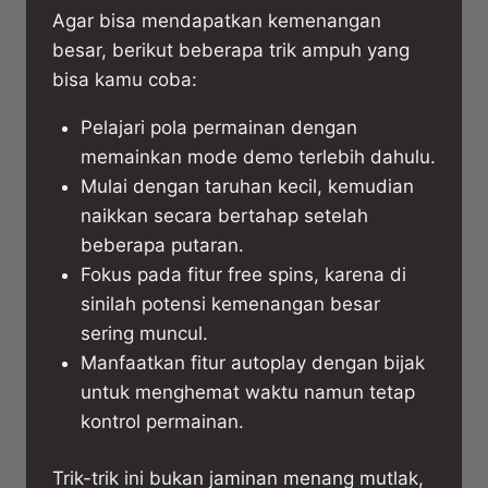
Agar bisa mendapatkan kemenangan
besar, berikut beberapa trik ampuh yang
bisa kamu coba:
Pelajari pola permainan dengan
memainkan mode demo terlebih dahulu.
Mulai dengan taruhan kecil, kemudian
naikkan secara bertahap setelah
beberapa putaran.
Fokus pada fitur free spins, karena di
sinilah potensi kemenangan besar
sering muncul.
Manfaatkan fitur autoplay dengan bijak
untuk menghemat waktu namun tetap
kontrol permainan.
Trik-trik ini bukan jaminan menang mutlak,