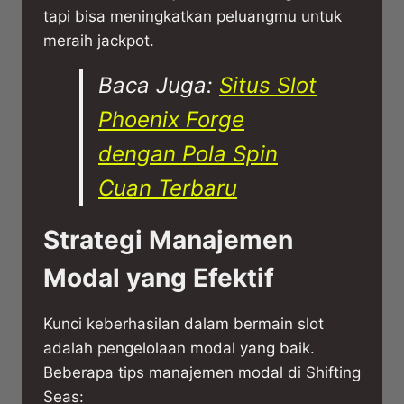
tapi bisa meningkatkan peluangmu untuk
meraih jackpot.
Baca Juga:
Situs Slot
Phoenix Forge
dengan Pola Spin
Cuan Terbaru
Strategi Manajemen
Modal yang Efektif
Kunci keberhasilan dalam bermain slot
adalah pengelolaan modal yang baik.
Beberapa tips manajemen modal di Shifting
Seas: