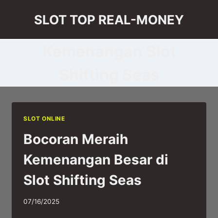
Skip
SLOT TOP REAL-MONEY
to
content
Kemenangan Slot
Shifting Seas
SLOT ONLINE
Bocoran Meraih
Kemenangan Besar di
Slot Shifting Seas
07/16/2025