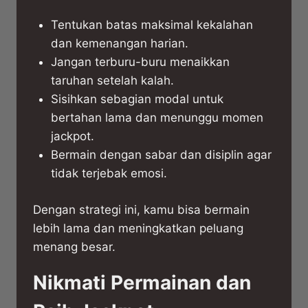
Tentukan batas maksimal kekalahan
dan kemenangan harian.
Jangan terburu-buru menaikkan
taruhan setelah kalah.
Sisihkan sebagian modal untuk
bertahan lama dan menunggu momen
jackpot.
Bermain dengan sabar dan disiplin agar
tidak terjebak emosi.
Dengan strategi ini, kamu bisa bermain
lebih lama dan meningkatkan peluang
menang besar.
Nikmati Permainan dan