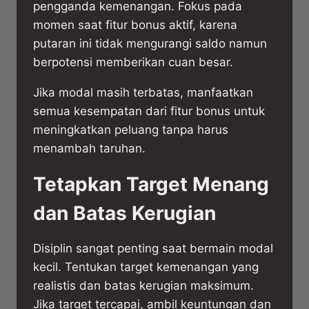
pengganda kemenangan. Fokus pada
momen saat fitur bonus aktif, karena
putaran ini tidak mengurangi saldo namun
berpotensi memberikan cuan besar.
Jika modal masih terbatas, manfaatkan
semua kesempatan dari fitur bonus untuk
meningkatkan peluang tanpa harus
menambah taruhan.
Tetapkan Target Menang
dan Batas Kerugian
Disiplin sangat penting saat bermain modal
kecil. Tentukan target kemenangan yang
realistis dan batas kerugian maksimum.
Jika target tercapai, ambil keuntungan dan