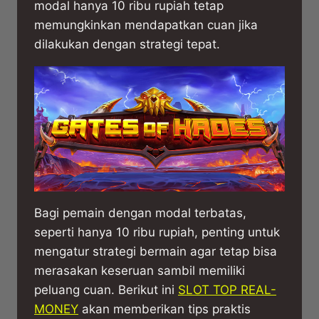
modal hanya 10 ribu rupiah tetap
memungkinkan mendapatkan cuan jika
dilakukan dengan strategi tepat.
Bagi pemain dengan modal terbatas,
seperti hanya 10 ribu rupiah, penting untuk
mengatur strategi bermain agar tetap bisa
merasakan keseruan sambil memiliki
peluang cuan. Berikut ini
SLOT TOP REAL-
MONEY
akan memberikan tips praktis