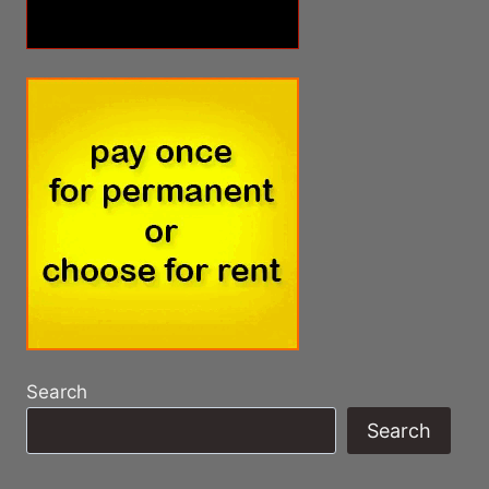
Search
Search