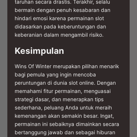
taruhan secara drastis. Terakhir, selalu
bermain dengan penuh kesabaran dan
hindari emosi karena permainan slot
didasarkan pada keberuntungan dan
keberanian dalam mengambil risiko.
Kesimpulan
Wins Of Winter merupakan pilihan menarik
bagi pemula yang ingin mencoba
peruntungan di dunia slot online. Dengan
memahami fitur permainan, menguasai
strategi dasar, dan menerapkan tips
sederhana, peluang Anda untuk meraih
kemenangan akan semakin besar. Ingat,
permainan ini sebaiknya dimainkan secara
bertanggung jawab dan sebagai hiburan