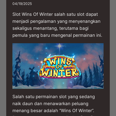
04/19/2025
Slot Wins Of Winter salah satu slot dapat
menjadi pengalaman yang menyenangkan
sekaligus menantang, terutama bagi
pemula yang baru mengenal permainan ini.
Salah satu permainan slot yang sedang
naik daun dan menawarkan peluang
menang besar adalah “Wins Of Winter”.