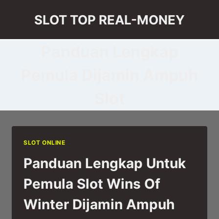
Skip
SLOT TOP REAL-MONEY
to
content
Panduan Lengkap
Pemula Dijamin Ampuh
Slot
SLOT ONLINE
Panduan Lengkap Untuk
Pemula Slot Wins Of
Winter Dijamin Ampuh