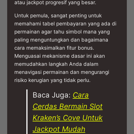
atau jackpot progresif yang besar.
Untuk pemula, sangat penting untuk
memahami tabel pembayaran yang ada di
permainan agar tahu simbol mana yang
paling menguntungkan dan bagaimana
cara memaksimalkan fitur bonus.
Menguasai mekanisme dasar ini akan
memudahkan langkah Anda dalam
menavigasi permainan dan mengurangi
risiko kerugian yang tidak perlu.
Baca Juga:
Cara
Cerdas Bermain Slot
Kraken’s Cove Untuk
Jackpot Mudah