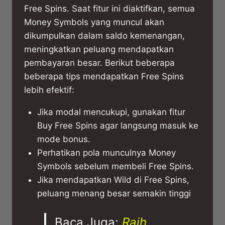
Free Spins. Saat fitur ini diaktifkan, semua
Money Symbols yang muncul akan
dikumpulkan dalam saldo kemenangan,
meningkatkan peluang mendapatkan
pembayaran besar. Berikut beberapa
beberapa tips mendapatkan Free Spins
lebih efektif:
Jika modal mencukupi, gunakan fitur
Buy Free Spins agar langsung masuk ke
mode bonus.
Perhatikan pola munculnya Money
Symbols sebelum membeli Free Spins.
Jika mendapatkan Wild di Free Spins,
peluang menang besar semakin tinggi
Baca Juga:
Raih