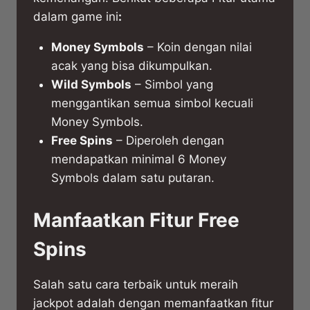
dalam game ini
:
Money Symbols
– Koin dengan nilai
acak yang bisa dikumpulkan.
Wild Symbols
– Simbol yang
menggantikan semua simbol kecuali
Money Symbols.
Free Spins
– Diperoleh dengan
mendapatkan minimal 6 Money
Symbols dalam satu putaran.
Manfaatkan Fitur Free
Spins
Salah satu cara terbaik untuk meraih
jackpot adalah dengan memanfaatkan fitur