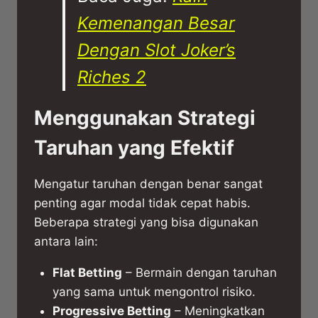
Kemenangan Besar
Dengan Slot Joker’s
Riches 2
Menggunakan Strategi
Taruhan yang Efektif
Mengatur taruhan dengan benar sangat
penting agar modal tidak cepat habis.
Beberapa strategi yang bisa digunakan
antara lain:
Flat Betting
– Bermain dengan taruhan
yang sama untuk mengontrol risiko.
Progressive Betting
– Meningkatkan