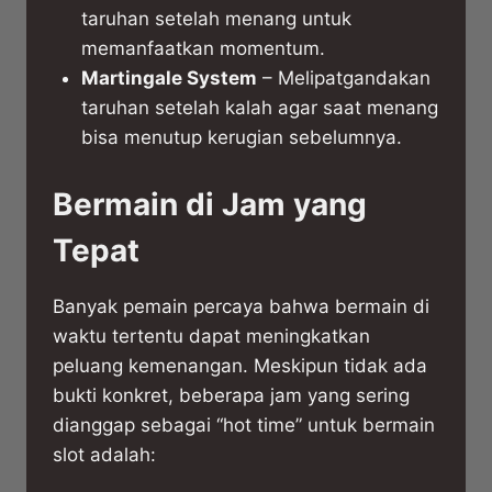
taruhan setelah menang untuk
memanfaatkan momentum.
Martingale System
– Melipatgandakan
taruhan setelah kalah agar saat menang
bisa menutup kerugian sebelumnya.
Bermain di Jam yang
Tepat
Banyak pemain percaya bahwa bermain di
waktu tertentu dapat meningkatkan
peluang kemenangan. Meskipun tidak ada
bukti konkret, beberapa jam yang sering
dianggap sebagai “hot time” untuk bermain
slot adalah: