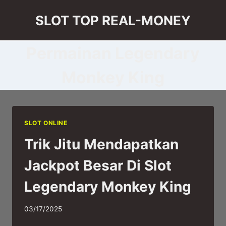
Skip
SLOT TOP REAL-MONEY
to
content
Permainan Legendary
Monkey King
SLOT ONLINE
Trik Jitu Mendapatkan
Jackpot Besar Di Slot
Legendary Monkey King
03/17/2025