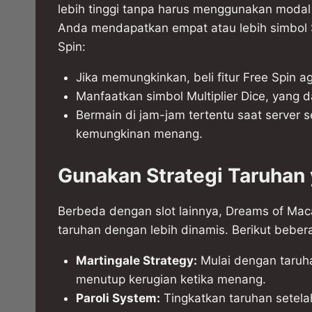
lebih tinggi tanpa harus menggunakan modal
Anda mendapatkan empat atau lebih simbol 
Spin:
Jika memungkinkan, beli fitur Free Spin 
Manfaatkan simbol Multiplier Dice, yang
Bermain di jam-jam tertentu saat server 
kemungkinan menang.
Gunakan Strategi Taruhan 
Berbeda dengan slot lainnya, Dreams of Ma
taruhan dengan lebih dinamis. Berikut bebera
Martingale Strategy:
Mulai dengan taruha
menutup kerugian ketika menang.
Paroli System:
Tingkatkan taruhan sete