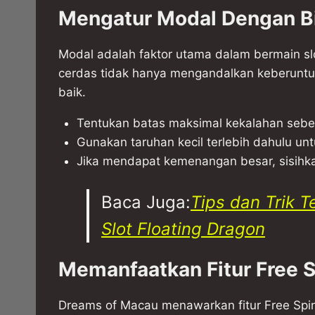
Mengatur Modal Dengan B
Modal adalah faktor utama dalam bermain s
cerdas tidak hanya mengandalkan keberuntun
baik.
Tentukan batas maksimal kekalahan sebe
Gunakan taruhan kecil terlebih dahulu un
Jika mendapat kemenangan besar, sisihka
Baca Juga:
Tips dan Trik 
Slot Floating Dragon
Memanfaatkan Fitur Free 
Dreams of Macau menawarkan fitur Free Sp