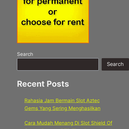
Search
Search
Recent Posts
Rahasia Jam Bermain Slot Aztec
Gems Yang Sering Menghasilkan
Cara Mudah Menang Di Slot Shield Of