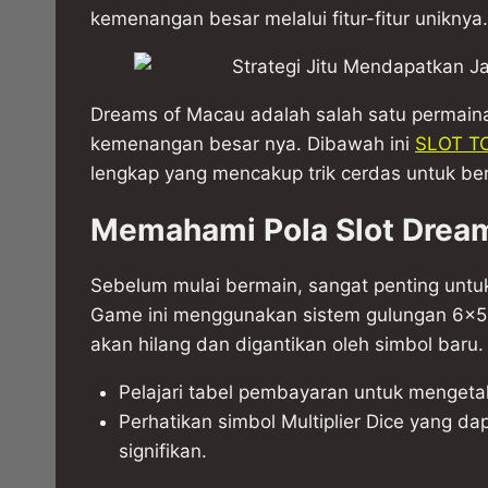
kemenangan besar melalui fitur-fitur uniknya.
Dreams of Macau adalah salah satu permaina
kemenangan besar nya. Dibawah ini
SLOT T
lengkap yang mencakup trik cerdas untuk b
Memahami Pola Slot Drea
Sebelum mulai bermain, sangat penting un
Game ini menggunakan sistem gulungan 6×5 
akan hilang dan digantikan oleh simbol baru.
Pelajari tabel pembayaran untuk mengetahu
Perhatikan simbol Multiplier Dice yang 
signifikan.