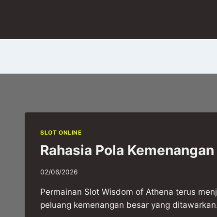
Skip
to
content
SLOT ONLINE
Rahasia Pola Kemenangan 
02/06/2026
Permainan Slot Wisdom of Athena terus menj
peluang kemenangan besar yang ditawarkan