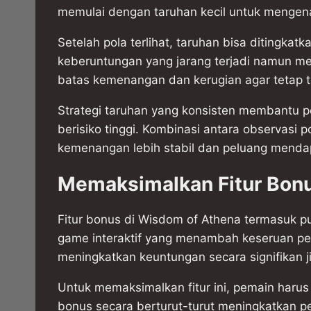
memulai dengan taruhan kecil untuk mengenal
Setelah pola terlihat, taruhan bisa ditingk
keberuntungan yang jarang terjadi namun m
batas kemenangan dan kerugian agar tetap te
Strategi taruhan yang konsisten membantu p
berisiko tinggi. Kombinasi antara observasi
kemenangan lebih stabil dan peluang mendap
Memaksimalkan Fitur Bon
Fitur bonus di Wisdom of Athena termasuk p
game interaktif yang menambah keseruan perm
meningkatkan keuntungan secara signifikan j
Untuk memaksimalkan fitur ini, pemain haru
bonus secara berturut-turut meningkatkan