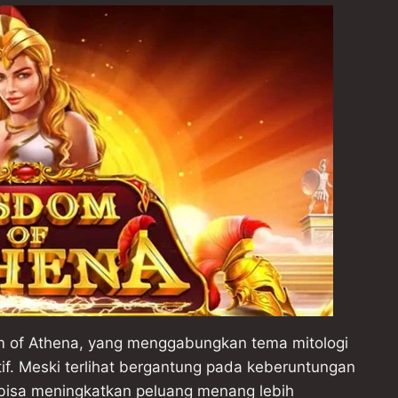
om of Athena, yang menggabungkan tema mitologi
ktif. Meski terlihat bergantung pada keberuntungan
 bisa meningkatkan peluang menang lebih