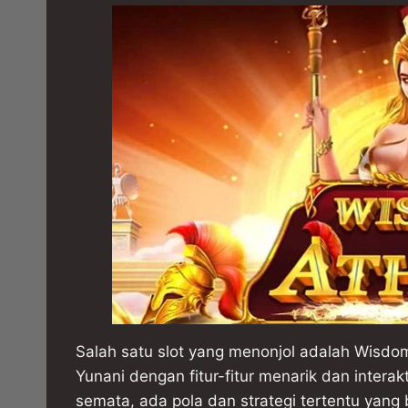
Salah satu slot yang menonjol adalah Wisd
Yunani dengan fitur-fitur menarik dan intera
semata, ada pola dan strategi tertentu yang