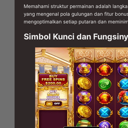
Memahami struktur permainan adalah langka
yang mengenal pola gulungan dan fitur bonus
mengoptimalkan setiap putaran dan meminimal
Simbol Kunci dan Fungsin