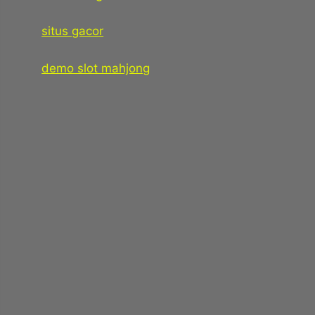
situs gacor
demo slot mahjong