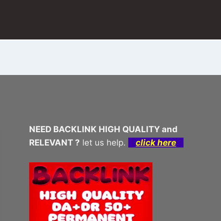
NEED BACKLINK HIGH QUALITY and
RELEVANT ?
let us help.
click here