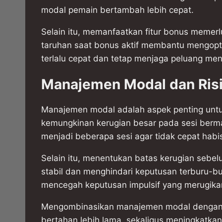
modal pemain bertambah lebih cepat.
Selain itu, memanfaatkan fitur bonus memer
taruhan saat bonus aktif membantu mengopt
terlalu cepat dan tetap menjaga peluang men
Manajemen Modal dan Ris
Manajemen modal adalah aspek penting untu
kemungkinan kerugian besar pada sesi berm
menjadi beberapa sesi agar tidak cepat habis
Selain itu, menentukan batas kerugian seb
stabil dan menghindari keputusan terburu-buru
mencegah keputusan impulsif yang merugika
Mengombinasikan manajemen modal dengan 
bertahan lebih lama, sekaligus meningkatk