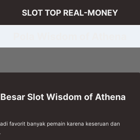
SLOT TOP REAL-MONEY
Pola Wisdom of Athena
Besar Slot Wisdom of Athena
adi favorit banyak pemain karena keseruan dan
.