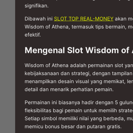
signifikan.
Dibawah ini
SLOT TOP REAL-MONEY
akan me
Wisdom of Athena, termasuk tips bermain, 
efektif.
Mengenal Slot Wisdom of
Wisdom of Athena adalah permainan slot yang
kebijaksanaan dan strategi, dengan tampilan 
menampilkan desain visual yang memikat, len
detail dan menarik perhatian pemain.
Permainan ini biasanya hadir dengan 5 gulu
fleksibilitas bagi pemain untuk memilih stra
Setiap simbol memiliki nilai yang berbeda, m
memicu bonus besar dan putaran gratis.