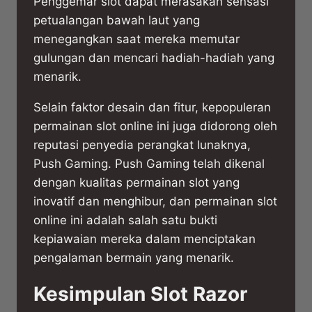
Penggemar slot dapat merasakan sensasi
petualangan bawah laut yang
menegangkan saat mereka memutar
gulungan dan mencari hadiah-hadiah yang
menarik.
Selain faktor desain dan fitur, kepopuleran
permainan slot online ini juga didorong oleh
reputasi penyedia perangkat lunaknya,
Push Gaming. Push Gaming telah dikenal
dengan kualitas permainan slot yang
inovatif dan menghibur, dan permainan slot
online ini adalah salah satu bukti
kepiawaian mereka dalam menciptakan
pengalaman bermain yang menarik.
Kesimpulan Slot Razor