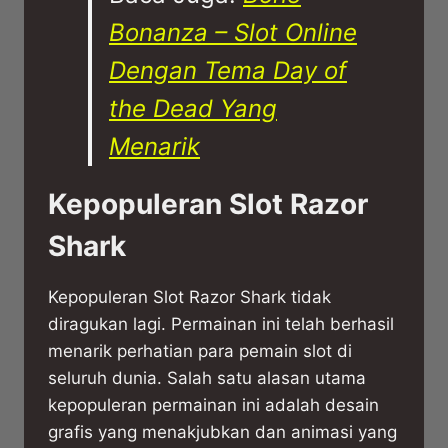
Bonanza – Slot Online
Dengan Tema Day of
the Dead Yang
Menarik
Kepopuleran Slot Razor
Shark
Kepopuleran Slot Razor Shark tidak
diragukan lagi. Permainan ini telah berhasil
menarik perhatian para pemain slot di
seluruh dunia. Salah satu alasan utama
kepopuleran permainan ini adalah desain
grafis yang menakjubkan dan animasi yang