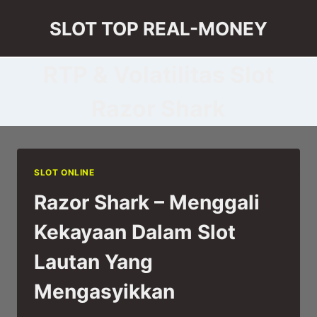
Skip
SLOT TOP REAL-MONEY
to
content
RTP & Volatilitas Slot
Razor Shark
SLOT ONLINE
Razor Shark – Menggali
Kekayaan Dalam Slot
Lautan Yang
Mengasyikkan