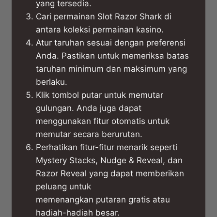
yang tersedia.
Cari permainan Slot Razor Shark di
antara koleksi permainan kasino.
Atur taruhan sesuai dengan preferensi
Anda. Pastikan untuk memeriksa batas
taruhan minimum dan maksimum yang
berlaku.
Klik tombol putar untuk memutar
gulungan. Anda juga dapat
menggunakan fitur otomatis untuk
memutar secara berurutan.
Perhatikan fitur-fitur menarik seperti
Mystery Stacks, Nudge & Reveal, dan
Razor Reveal yang dapat memberikan
peluang untuk
memenangkan putaran gratis atau
hadiah-hadiah besar.