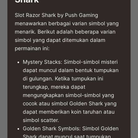
Slot Razor Shark by Push Gaming
menawarkan berbagai varian simbol yang
menarik. Berikut adalah beberapa varian
simbol yang dapat ditemukan dalam
permainan ini:
Mystery Stacks: Simbol-simbol misteri
dapat muncul dalam bentuk tumpukan
di gulungan. Ketika tumpukan ini
terungkap, mereka dapat
mengungkapkan simbol-simbol yang
cocok atau simbol Golden Shark yang
dapat memberikan koin taruhan atau
simbol scatter.
Golden Shark Symbols: Simbol Golden
Shark dapat muncul saat tumpukan