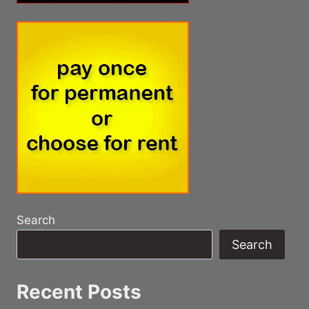
Search
Search
Recent Posts