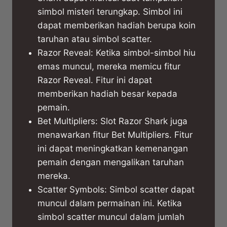
simbol misteri terungkap. Simbol ini
dapat memberikan hadiah berupa koin
taruhan atau simbol scatter.
Razor Reveal: Ketika simbol-simbol hiu
emas muncul, mereka memicu fitur
Razor Reveal. Fitur ini dapat
memberikan hadiah besar kepada
pemain.
Bet Multipliers: Slot Razor Shark juga
menawarkan fitur Bet Multipliers. Fitur
ini dapat meningkatkan kemenangan
pemain dengan mengalikan taruhan
mereka.
Scatter Symbols: Simbol scatter dapat
muncul dalam permainan ini. Ketika
simbol scatter muncul dalam jumlah