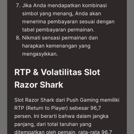
Jika Anda mendapatkan kombinasi
simbol yang menang, Anda akan
menerima pembayaran sesuai dengan
tabel pembayaran permainan.
Nikmati sensasi permainan dan
harapkan kemenangan yang
mengasyikkan.
RTP & Volatilitas Slot
Razor Shark
Slot Razor Shark dari Push Gaming memiliki
RTP (Return to Player) sebesar 96,7
persen. Ini berarti bahwa dalam jangka
panjang, dari total taruhan yang
ditempatkan oleh pemain, rata-rata 96,7