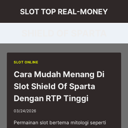
Skip
SLOT TOP REAL-MONEY
to
content
SHIELD OF SPARTA
SLOT ONLINE
Cara Mudah Menang Di
Slot Shield Of Sparta
Dengan RTP Tinggi
03/24/2026
Permainan slot bertema mitologi seperti