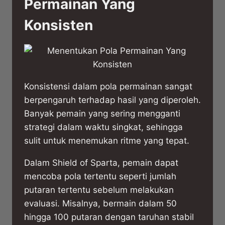
Permainan Yang
Konsisten
Konsistensi dalam pola permainan sangat
berpengaruh terhadap hasil yang diperoleh.
Banyak pemain yang sering mengganti
strategi dalam waktu singkat, sehingga
sulit untuk menemukan ritme yang tepat.
Dalam Shield of Sparta, pemain dapat
mencoba pola tertentu seperti jumlah
putaran tertentu sebelum melakukan
evaluasi. Misalnya, bermain dalam 50
hingga 100 putaran dengan taruhan stabil