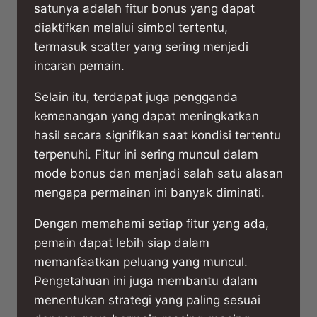
satunya adalah fitur bonus yang dapat
diaktifkan melalui simbol tertentu,
termasuk scatter yang sering menjadi
incaran pemain.
Selain itu, terdapat juga pengganda
kemenangan yang dapat meningkatkan
hasil secara signifikan saat kondisi tertentu
terpenuhi. Fitur ini sering muncul dalam
mode bonus dan menjadi salah satu alasan
mengapa permainan ini banyak diminati.
Dengan memahami setiap fitur yang ada,
pemain dapat lebih siap dalam
memanfaatkan peluang yang muncul.
Pengetahuan ini juga membantu dalam
menentukan strategi yang paling sesuai