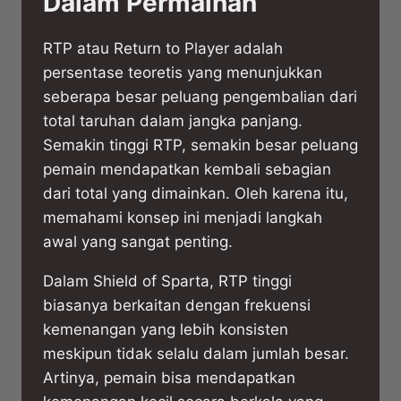
Dalam Permainan
RTP atau Return to Player adalah
persentase teoretis yang menunjukkan
seberapa besar peluang pengembalian dari
total taruhan dalam jangka panjang.
Semakin tinggi RTP, semakin besar peluang
pemain mendapatkan kembali sebagian
dari total yang dimainkan. Oleh karena itu,
memahami konsep ini menjadi langkah
awal yang sangat penting.
Dalam Shield of Sparta, RTP tinggi
biasanya berkaitan dengan frekuensi
kemenangan yang lebih konsisten
meskipun tidak selalu dalam jumlah besar.
Artinya, pemain bisa mendapatkan