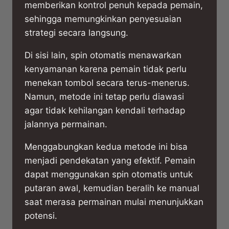
memberikan kontrol penuh kepada pemain,
sehingga memungkinkan penyesuaian
strategi secara langsung.
Di sisi lain, spin otomatis menawarkan
kenyamanan karena pemain tidak perlu
menekan tombol secara terus-menerus.
Namun, metode ini tetap perlu diawasi
agar tidak kehilangan kendali terhadap
jalannya permainan.
Menggabungkan kedua metode ini bisa
menjadi pendekatan yang efektif. Pemain
dapat menggunakan spin otomatis untuk
putaran awal, kemudian beralih ke manual
saat merasa permainan mulai menunjukkan
potensi.