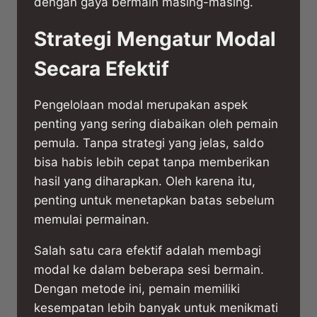
dengan gaya bermain masing-masing.
Strategi Mengatur Modal
Secara Efektif
Pengelolaan modal merupakan aspek
penting yang sering diabaikan oleh pemain
pemula. Tanpa strategi yang jelas, saldo
bisa habis lebih cepat tanpa memberikan
hasil yang diharapkan. Oleh karena itu,
penting untuk menetapkan batas sebelum
memulai permainan.
Salah satu cara efektif adalah membagi
modal ke dalam beberapa sesi bermain.
Dengan metode ini, pemain memiliki
kesempatan lebih banyak untuk menikmati