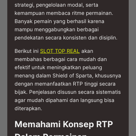
strategi, pengelolaan modal, serta
kemampuan membaca ritme permainan.
Banyak pemain yang berhasil karena
mampu menggabungkan berbagai
pendekatan secara konsisten dan disiplin.
Berikut ini
SLOT TOP REAL
akan
membahas berbagai cara mudah dan
efektif untuk meningkatkan peluang
menang dalam Shield of Sparta, khususnya
dengan memanfaatkan RTP tinggi secara
bijak. Penjelasan disusun secara sistematis
agar mudah dipahami dan langsung bisa
diterapkan.
Memahami Konsep RTP