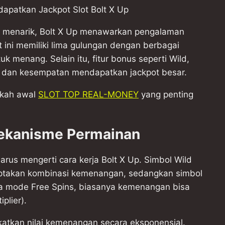
tur menarik, Bolt X Up menawarkan pengalaman
 ini memiliki lima gulungan dengan berbagai
 menang. Selain itu, fitur bonus seperti Wild,
 dan kesempatan mendapatkan jackpot besar.
gkah awal
SLOT TOP REAL-MONEY
yang penting
Mekanisme Permainan
rus mengerti cara kerja Bolt X Up. Simbol Wild
iptakan kombinasi kemenangan, sedangkan simbol
a mode Free Spins, biasanya kemenangan bisa
plier).
gkatkan nilai kemenangan secara eksponensial.