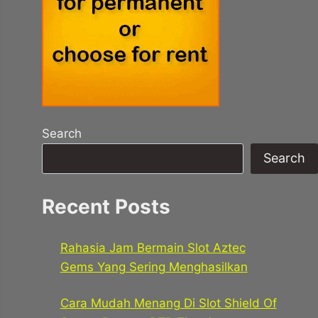
Search
Search
Recent Posts
Rahasia Jam Bermain Slot Aztec
Gems Yang Sering Menghasilkan
Cara Mudah Menang Di Slot Shield Of