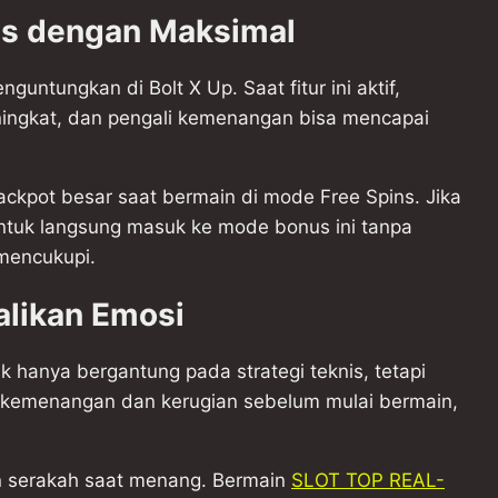
ins dengan Maksimal
untungkan di Bolt X Up. Saat fitur ini aktif,
eningkat, dan pengali kemenangan bisa mencapai
ckpot besar saat bermain di mode Free Spins. Jika
 untuk langsung masuk ke mode bonus ini tanpa
mencukupi.
alikan Emosi
 hanya bergantung pada strategi teknis, tetapi
s kemenangan dan kerugian sebelum mulai bermain,
n serakah saat menang. Bermain
SLOT TOP REAL-