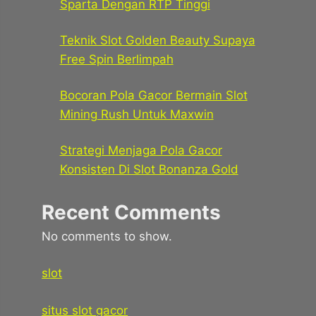
Sparta Dengan RTP Tinggi
Teknik Slot Golden Beauty Supaya
Free Spin Berlimpah
Bocoran Pola Gacor Bermain Slot
Mining Rush Untuk Maxwin
Strategi Menjaga Pola Gacor
Konsisten Di Slot Bonanza Gold
Recent Comments
No comments to show.
slot
situs slot gacor