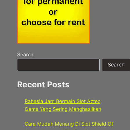
Search
Search
Recent Posts
Rahasia Jam Bermain Slot Aztec
Gems Yang Sering Menghasilkan
Cara Mudah Menang Di Slot Shield Of