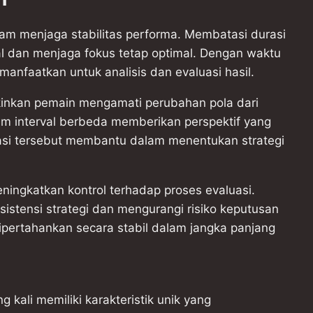
lam menjaga stabilitas performa. Membatasi durasi
l dan menjaga fokus tetap optimal. Dengan waktu
manfaatkan untuk analisis dan evaluasi hasil.
inkan pemain mengamati perubahan pola dari
m interval berbeda memberikan perspektif yang
masi tersebut membantu dalam menentukan strategi
eningkatkan kontrol terhadap proses evaluasi.
tensi strategi dan mengurangi risiko keputusan
ipertahankan secara stabil dalam jangka panjang
 kali memiliki karakteristik unik yang