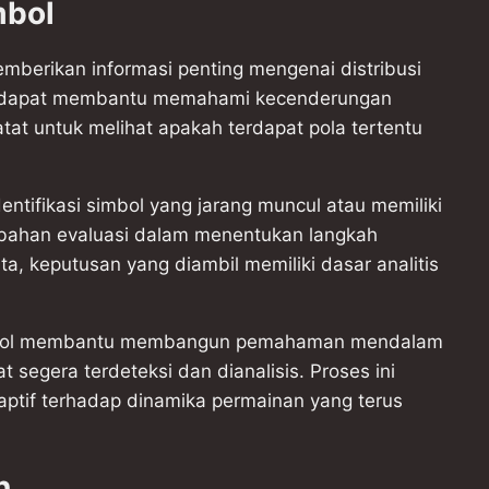
mbol
mberikan informasi penting mengenai distribusi
ul dapat membantu memahami kecenderungan
tat untuk melihat apakah terdapat pola tertentu
tifikasi simbol yang jarang muncul atau memiliki
di bahan evaluasi dalam menentukan langkah
a, keputusan yang diambil memiliki dasar analitis
simbol membantu membangun pemahaman mendalam
 segera terdeteksi dan dianalisis. Proses ini
tif terhadap dinamika permainan yang terus
n