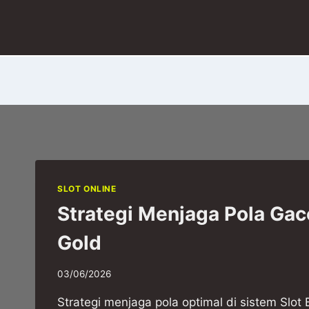
Skip
to
content
SLOT ONLINE
Strategi Menjaga Pola Gac
Gold
03/06/2026
Strategi menjaga pola optimal di sistem S