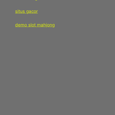
situs gacor
demo slot mahjong