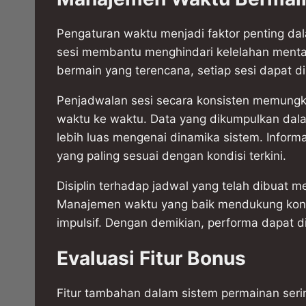
Pengaturan waktu menjadi faktor penting da
sesi membantu menghindari kelelahan menta
bermain yang terencana, setiap sesi dapat di
Penjadwalan sesi secara konsisten memungk
waktu ke waktu. Data yang dikumpulkan dala
lebih luas mengenai dinamika sistem. Infor
yang paling sesuai dengan kondisi terkini.
Disiplin terhadap jadwal yang telah dibuat m
Manajemen waktu yang baik mendukung konsis
impulsif. Dengan demikian, performa dapat d
Evaluasi Fitur Bonus
Fitur tambahan dalam sistem permainan sering