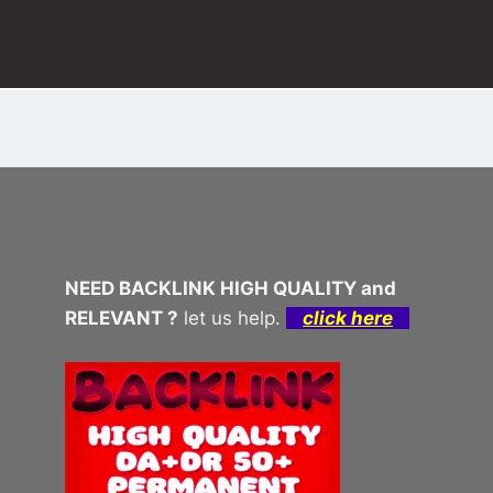
NEED BACKLINK HIGH QUALITY and
RELEVANT ?
let us help.
click here