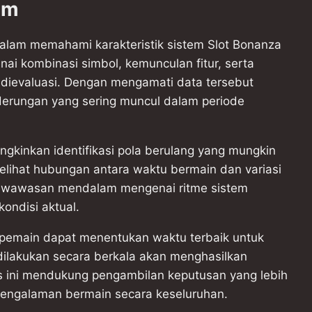
em
dalam memahami karakteristik sistem Slot Bonanza
i kombinasi simbol, kemunculan fitur, serta
 dievaluasi. Dengan mengamati data tersebut
derungan yang sering muncul dalam periode
ngkinkan identifikasi pola berulang yang mungkin
 melihat hubungan antara waktu bermain dan variasi
kan wawasan mendalam mengenai ritme sistem
ondisi aktual.
pemain dapat menentukan waktu terbaik untuk
dilakukan secara berkala akan menghasilkan
isis ini mendukung pengambilan keputusan yang lebih
pengalaman bermain secara keseluruhan.