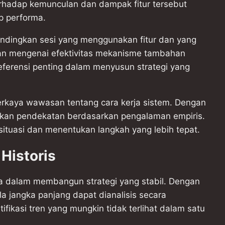
erhadap kemunculan dan dampak fitur tersebut
 performa.
andingkan sesi yang menggunakan fitur dan yang
an mengenai efektivitas mekanisme tambahan
eferensi penting dalam menyusun strategi yang
kaya wawasan tentang cara kerja sistem. Dengan
ikan pendekatan berdasarkan pengalaman empiris.
tuasi dan menentukan langkah yang lebih tepat.
Historis
ma dalam membangun strategi yang stabil. Dengan
 jangka panjang dapat dianalisis secara
ifikasi tren yang mungkin tidak terlihat dalam satu