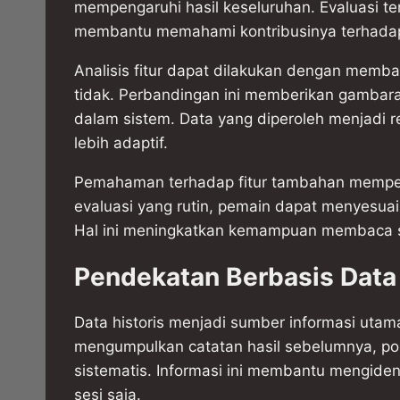
mempengaruhi hasil keseluruhan. Evaluasi t
membantu memahami kontribusinya terhadap
Analisis fitur dapat dilakukan dengan memb
tidak. Perbandingan ini memberikan gambar
dalam sistem. Data yang diperoleh menjadi r
lebih adaptif.
Pemahaman terhadap fitur tambahan memper
evaluasi yang rutin, pemain dapat menyesua
Hal ini meningkatkan kemampuan membaca si
Pendekatan Berbasis Data 
Data historis menjadi sumber informasi uta
mengumpulkan catatan hasil sebelumnya, pola
sistematis. Informasi ini membantu mengident
sesi saja.