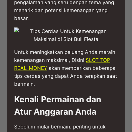
pengalaman yang seru dengan tema yang
menarik dan potensi kemenangan yang
besar.
Untuk meningkatkan peluang Anda meraih
kemenangan maksimal, Disini
SLOT TOP
REAL-MONEY
akan memberikan beberapa
tips cerdas yang dapat Anda terapkan saat
bermain.
Kenali Permainan dan
Atur Anggaran Anda
Sebelum mulai bermain, penting untuk