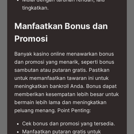
tingkatkan.
Manfaatkan Bonus dan
Promosi
Banyak kasino online menawarkan bonus
dan promosi yang menarik, seperti bonus
sambutan atau putaran gratis. Pastikan
untuk memanfaatkan tawaran ini untuk
meningkatkan bankroll Anda. Bonus dapat
memberikan kesempatan lebih besar untuk
bermain lebih lama dan meningkatkan
peluang menang. Point Penting:
Cek bonus dan promosi yang tersedia.
Manfaatkan putaran gratis untuk