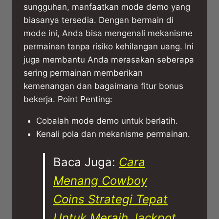
sungguhan, manfaatkan mode demo yang
biasanya tersedia. Dengan bermain di
mode ini, Anda bisa mengenali mekanisme
permainan tanpa risiko kehilangan uang. Ini
juga membantu Anda merasakan seberapa
sering permainan memberikan
kemenangan dan bagaimana fitur bonus
bekerja. Point Penting:
Cobalah mode demo untuk berlatih.
Kenali pola dan mekanisme permainan.
Baca Juga:
Cara
Menang Cowboy
Coins Strategi Tepat
Untuk Meraih Jackpot