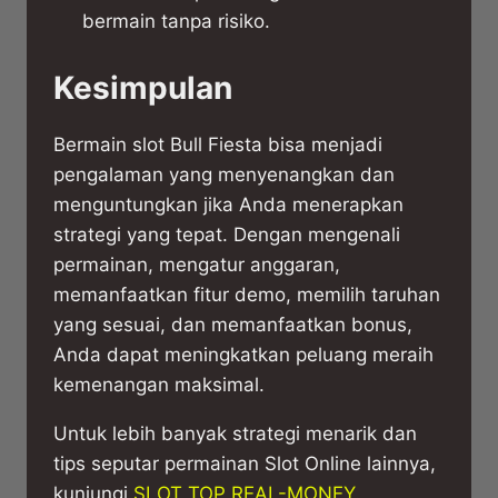
bermain tanpa risiko.
Kesimpulan
Bermain slot Bull Fiesta bisa menjadi
pengalaman yang menyenangkan dan
menguntungkan jika Anda menerapkan
strategi yang tepat. Dengan mengenali
permainan, mengatur anggaran,
memanfaatkan fitur demo, memilih taruhan
yang sesuai, dan memanfaatkan bonus,
Anda dapat meningkatkan peluang meraih
kemenangan maksimal.
Untuk lebih banyak strategi menarik dan
tips seputar permainan Slot Online lainnya,
kunjungi
SLOT TOP REAL-MONEY
.