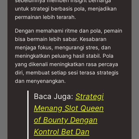
sebelumnya memberi insight berharga
untuk strategi berbasis pola, menjadikan
permainan lebih terarah.
Dengan memahami ritme dan pola, pemain
bisa bermain lebih sabar. Kesabaran
menjaga fokus, mengurangi stres, dan
meningkatkan peluang hasil stabil. Pola
yang dikenali meningkatkan rasa percaya
diri, membuat setiap sesi terasa strategis
dan menyenangkan.
Baca Juga:
Strategi
Menang Slot Queen
of Bounty Dengan
Kontrol Bet Dan