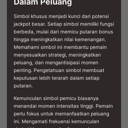
Dalam Peluang
Simbol khusus menjadi kunci dari potensi
jackpot besar. Setiap simbol memiliki fungsi
berbeda, mulai dari memicu putaran bonus
hingga meningkatkan nilai kemenangan.
Memahami simbol ini membantu pemain
menyesuaikan strategi, meningkatkan
peluang, dan mengantisipasi momen
penting. Pengetahuan simbol membuat
keputusan lebih terarah dalam setiap
putaran.
Kemunculan simbol pemicu biasanya
menandai momen intensitas tinggi. Pemain
perlu fokus untuk memanfaatkan peluang
ini. Mengamati frekuensi kemunculan