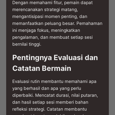
Dengan memahami fitur, pemain dapat
merencanakan strategi matang,
mengantisipasi momen penting, dan
memanfaatkan peluang besar. Pemahaman
ini menjaga fokus, meningkatkan
pengalaman, dan membuat setiap sesi
bernilai tinggi.
Pentingnya Evaluasi dan
Catatan Bermain
Evaluasi rutin membantu memahami apa
yang berhasil dan apa yang perlu
diperbaiki. Mencatat durasi, nilai putaran,
dan hasil setiap sesi memberi bahan
refleksi strategi. Catatan membantu