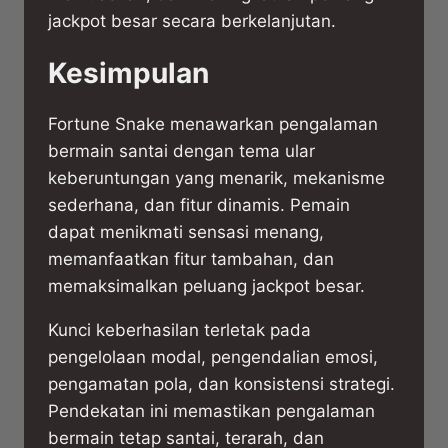
jackpot besar secara berkelanjutan.
Kesimpulan
Fortune Snake menawarkan pengalaman
bermain santai dengan tema ular
keberuntungan yang menarik, mekanisme
sederhana, dan fitur dinamis. Pemain
dapat menikmati sensasi menang,
memanfaatkan fitur tambahan, dan
memaksimalkan peluang jackpot besar.
Kunci keberhasilan terletak pada
pengelolaan modal, pengendalian emosi,
pengamatan pola, dan konsistensi strategi.
Pendekatan ini memastikan pengalaman
bermain tetap santai, terarah, dan