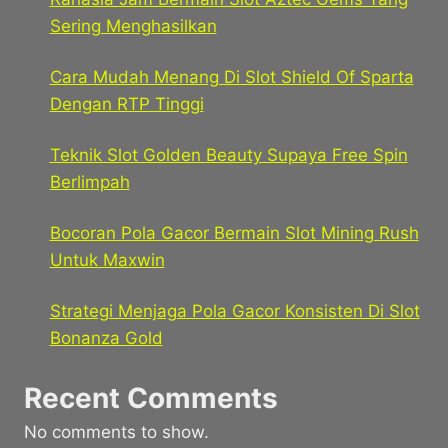
Sering Menghasilkan
Cara Mudah Menang Di Slot Shield Of Sparta
Dengan RTP Tinggi
Teknik Slot Golden Beauty Supaya Free Spin
Berlimpah
Bocoran Pola Gacor Bermain Slot Mining Rush
Untuk Maxwin
Strategi Menjaga Pola Gacor Konsisten Di Slot
Bonanza Gold
Recent Comments
No comments to show.