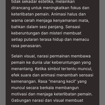
tidak sekadar estetika, melainkan
dirancang untuk meningkatkan fokus dan
keterlibatan pemain. Animasi halus dan
warna cerah menjaga kenyamanan mata,
bahkan dalam sesi panjang. Sensasi
keberuntungan dan misteri membuat
setiap putaran terasa hidup dan memacu
rasa penasaran.
Selain visual, narasi permainan membawa
pemain ke dunia ular keberuntungan yang
menantang. Ketika simbol tertentu muncul,
efek suara dan animasi menambah sensasi
kemenangan. Rasa “menang kecil” yang
muncul secara berkala membangun
motivasi dan menjaga keterlibatan pemain.
Gabungan narasi dan visual membuat