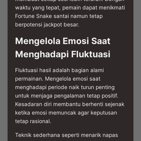
waktu yang tepat, pemain dapat menikmati
Fortune Snake santai namun tetap
berpotensi jackpot besar.
Mengelola Emosi Saat
Menghadapi Fluktuasi
Fluktuasi hasil adalah bagian alami
permainan. Mengelola emosi saat
menghadapi periode naik turun penting
untuk menjaga pengalaman tetap positif.
Kesadaran diri membantu berhenti sejenak
ketika emosi memuncak agar keputusan
tetap rasional.
Teknik sederhana seperti menarik napas