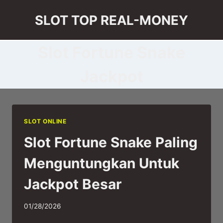
Skip
SLOT TOP REAL-MONEY
to
content
Slot Fortune Snake
Jackpot
SLOT ONLINE
Slot Fortune Snake Paling
Menguntungkan Untuk
Jackpot Besar
01/28/2026