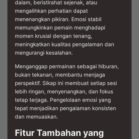
dalam, beristirahat sejenak, atau
mengalihkan perhatian dapat
menenangkan pikiran. Emosi stabil
memungkinkan pemain menghadapi
momen krusial dengan tenang,
meningkatkan kualitas pengalaman dan
mengurangi kesalahan.
Menganggap permainan sebagai hiburan,
bukan tekanan, membantu menjaga
perspektif. Sikap ini membuat setiap sesi
lebih ringan, menyenangkan, dan fokus
tetap terjaga. Pengelolaan emosi yang
tepat menjadikan pengalaman konsisten
dan memuaskan.
Fitur Tambahan yang