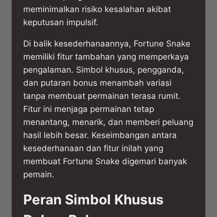
meminimalkan risiko kesalahan akibat
keputusan impulsif.
Di balik kesederhanaannya, Fortune Snake
memiliki fitur tambahan yang memperkaya
pengalaman. Simbol khusus, pengganda,
dan putaran bonus menambah variasi
tanpa membuat permainan terasa rumit.
Fitur ini menjaga permainan tetap
menantang, menarik, dan memberi peluang
hasil lebih besar. Keseimbangan antara
kesederhanaan dan fitur inilah yang
membuat Fortune Snake digemari banyak
pemain.
Peran Simbol Khusus