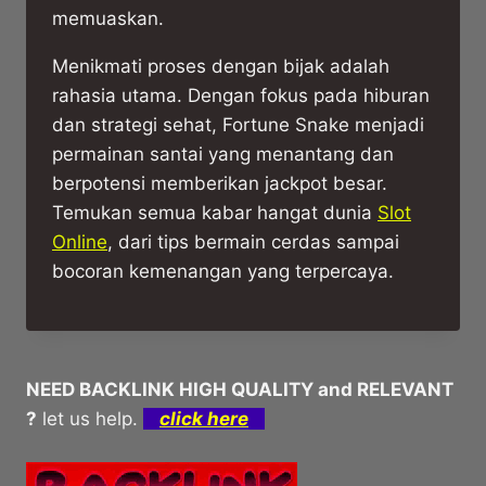
memuaskan.
Menikmati proses dengan bijak adalah
rahasia utama. Dengan fokus pada hiburan
dan strategi sehat, Fortune Snake menjadi
permainan santai yang menantang dan
berpotensi memberikan jackpot besar.
Temukan semua kabar hangat dunia
Slot
Online
, dari tips bermain cerdas sampai
bocoran kemenangan yang terpercaya.
NEED BACKLINK HIGH QUALITY and RELEVANT
?
let us help.
click here