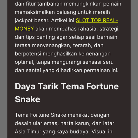
dan fitur tambahan memungkinkan pemain
memaksimalkan peluang untuk meraih
jackpot besar. Artikel ini
SLOT TOP REAL-
MONEY
akan membahas rahasia, strategi,
dan tips penting agar setiap sesi bermain
terasa menyenangkan, terarah, dan
berpotensi menghasilkan kemenangan
optimal, tanpa mengurangi sensasi seru
dan santai yang dihadirkan permainan ini.
Daya Tarik Tema Fortune
Snake
Tema Fortune Snake memikat dengan
desain ular emas, harta karun, dan latar
Asia Timur yang kaya budaya. Visual ini