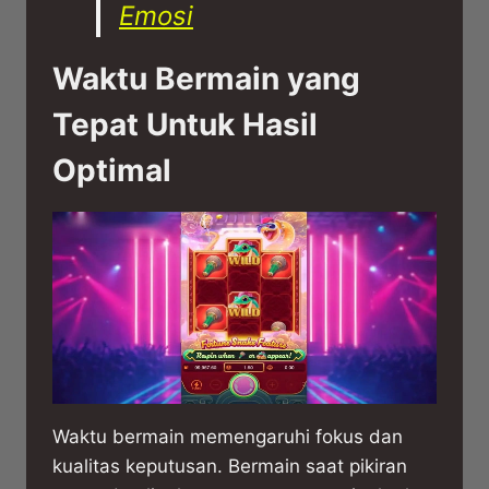
Emosi
Waktu Bermain yang
Tepat Untuk Hasil
Optimal
Waktu bermain memengaruhi fokus dan
kualitas keputusan. Bermain saat pikiran