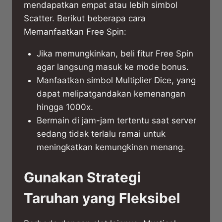
mendapatkan empat atau lebih simbol
Scatter. Berikut beberapa cara
Memanfaatkan Free Spin:
Jika memungkinkan, beli fitur Free Spin
agar langsung masuk ke mode bonus.
Manfaatkan simbol Multiplier Dice, yang
dapat melipatgandakan kemenangan
hingga 1000x.
Bermain di jam-jam tertentu saat server
sedang tidak terlalu ramai untuk
meningkatkan kemungkinan menang.
Gunakan Strategi
Taruhan yang Fleksibel