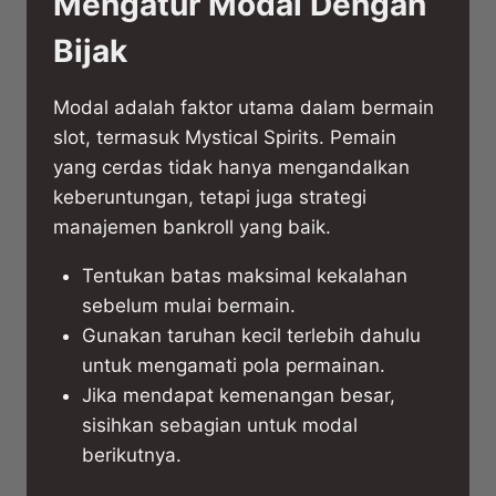
Mengatur Modal Dengan
Bijak
Modal adalah faktor utama dalam bermain
slot, termasuk Mystical Spirits. Pemain
yang cerdas tidak hanya mengandalkan
keberuntungan, tetapi juga strategi
manajemen bankroll yang baik.
Tentukan batas maksimal kekalahan
sebelum mulai bermain.
Gunakan taruhan kecil terlebih dahulu
untuk mengamati pola permainan.
Jika mendapat kemenangan besar,
sisihkan sebagian untuk modal
berikutnya.