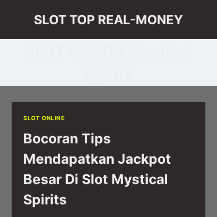
Skip
SLOT TOP REAL-MONEY
to
content
SLOT GACOR Mystical
Spirits
SLOT ONLINE
Bocoran Tips
Mendapatkan Jackpot
Besar Di Slot Mystical
Spirits