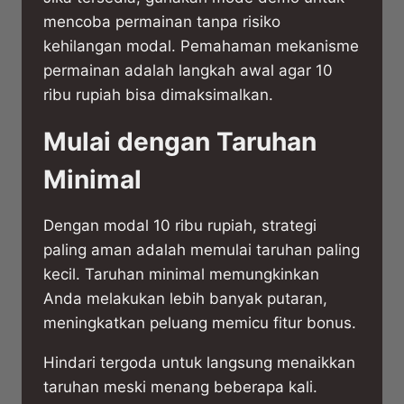
mencoba permainan tanpa risiko
kehilangan modal. Pemahaman mekanisme
permainan adalah langkah awal agar 10
ribu rupiah bisa dimaksimalkan.
Mulai dengan Taruhan
Minimal
Dengan modal 10 ribu rupiah, strategi
paling aman adalah memulai taruhan paling
kecil. Taruhan minimal memungkinkan
Anda melakukan lebih banyak putaran,
meningkatkan peluang memicu fitur bonus.
Hindari tergoda untuk langsung menaikkan
taruhan meski menang beberapa kali.