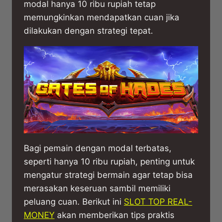
modal hanya 10 ribu rupiah tetap
memungkinkan mendapatkan cuan jika
dilakukan dengan strategi tepat.
Bagi pemain dengan modal terbatas,
seperti hanya 10 ribu rupiah, penting untuk
mengatur strategi bermain agar tetap bisa
merasakan keseruan sambil memiliki
peluang cuan. Berikut ini
SLOT TOP REAL-
MONEY
akan memberikan tips praktis