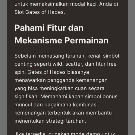
untuk memaksimalkan modal kecil Anda di
Slot Gates of Hades.
Pahami Fitur dan
Mekanisme Permainan
Sebelum memasang taruhan, kenali simbol
penting seperti wild, scatter, dan fitur free
spin. Gates of Hades biasanya
menawarkan pengganda kemenangan
yang bisa meningkatkan cuan secara
signifikan. Memahami kapan simbol bonus
muncul dan bagaimana kombinasi
kemenangan terbentuk akan membantu
menentukan strategi taruhan.
Jika tersedia, gunakan mode demo untuk