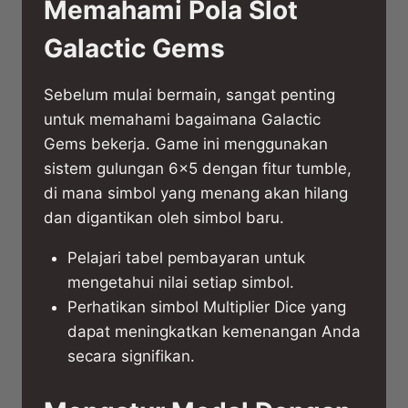
Memahami Pola Slot
Galactic Gems
Sebelum mulai bermain, sangat penting
untuk memahami bagaimana Galactic
Gems bekerja. Game ini menggunakan
sistem gulungan 6×5 dengan fitur tumble,
di mana simbol yang menang akan hilang
dan digantikan oleh simbol baru.
Pelajari tabel pembayaran untuk
mengetahui nilai setiap simbol.
Perhatikan simbol Multiplier Dice yang
dapat meningkatkan kemenangan Anda
secara signifikan.