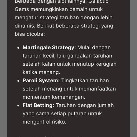
Berbeda dengan slot lainnya, Galactic
Gems memungkinkan pemain untuk
mengatur strategi taruhan dengan lebih
dinamis. Berikut beberapa strategi yang
bisa dicoba:
Martingale Strategy:
Mulai dengan
taruhan kecil, lalu gandakan taruhan
setelah kalah untuk menutup kerugian
ketika menang.
Paroli System:
Tingkatkan taruhan
setelah menang untuk memanfaatkan
momentum kemenangan.
Flat Betting:
Taruhan dengan jumlah
yang sama setiap putaran untuk
mengontrol risiko.