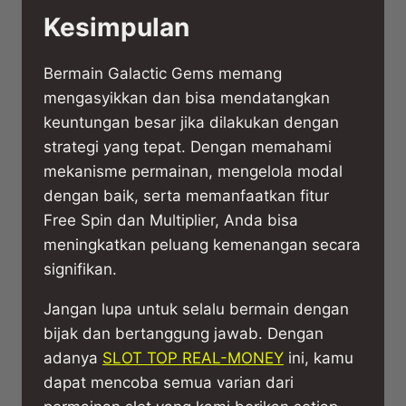
Kesimpulan
Bermain Galactic Gems memang
mengasyikkan dan bisa mendatangkan
keuntungan besar jika dilakukan dengan
strategi yang tepat. Dengan memahami
mekanisme permainan, mengelola modal
dengan baik, serta memanfaatkan fitur
Free Spin dan Multiplier, Anda bisa
meningkatkan peluang kemenangan secara
signifikan.
Jangan lupa untuk selalu bermain dengan
bijak dan bertanggung jawab.
Dengan
adanya
SLOT TOP REAL-MONEY
ini, kamu
dapat mencoba semua varian dari