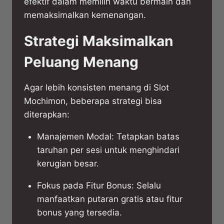
efektif dalam memilih waktu bermain dan
memaksimalkan kemenangan.
Strategi Maksimalkan
Peluang Menang
Agar lebih konsisten menang di Slot
Mochimon, beberapa strategi bisa
diterapkan:
Manajemen Modal: Tetapkan batas
taruhan per sesi untuk menghindari
kerugian besar.
Fokus pada Fitur Bonus: Selalu
manfaatkan putaran gratis atau fitur
bonus yang tersedia.