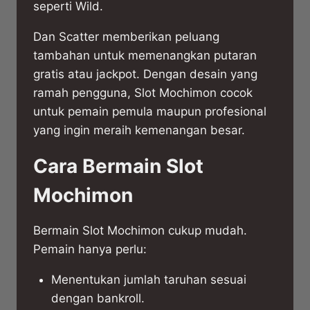
seperti Wild.
Dan Scatter memberikan peluang
tambahan untuk memenangkan putaran
gratis atau jackpot. Dengan desain yang
ramah pengguna, Slot Mochimon cocok
untuk pemain pemula maupun profesional
yang ingin meraih kemenangan besar.
Cara Bermain Slot
Mochimon
Bermain Slot Mochimon cukup mudah.
Pemain hanya perlu:
Menentukan jumlah taruhan sesuai
dengan bankroll.