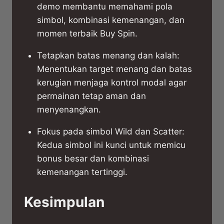
demo membantu memahami pola
simbol, kombinasi kemenangan, dan
momen terbaik Buy Spin.
Tetapkan batas menang dan kalah:
Menentukan target menang dan batas
kerugian menjaga kontrol modal agar
permainan tetap aman dan
menyenangkan.
Fokus pada simbol Wild dan Scatter:
Kedua simbol ini kunci untuk memicu
bonus besar dan kombinasi
kemenangan tertinggi.
Kesimpulan