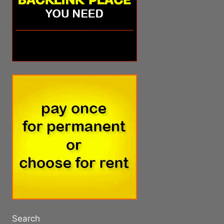
Search