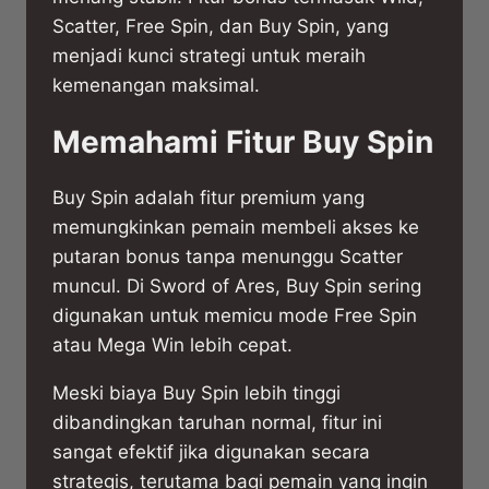
Scatter, Free Spin, dan Buy Spin, yang
menjadi kunci strategi untuk meraih
kemenangan maksimal.
Memahami Fitur Buy Spin
Buy Spin adalah fitur premium yang
memungkinkan pemain membeli akses ke
putaran bonus tanpa menunggu Scatter
muncul. Di Sword of Ares, Buy Spin sering
digunakan untuk memicu mode Free Spin
atau Mega Win lebih cepat.
Meski biaya Buy Spin lebih tinggi
dibandingkan taruhan normal, fitur ini
sangat efektif jika digunakan secara
strategis, terutama bagi pemain yang ingin