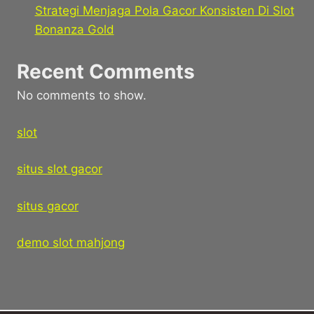
Strategi Menjaga Pola Gacor Konsisten Di Slot
Bonanza Gold
Recent Comments
No comments to show.
slot
situs slot gacor
situs gacor
demo slot mahjong