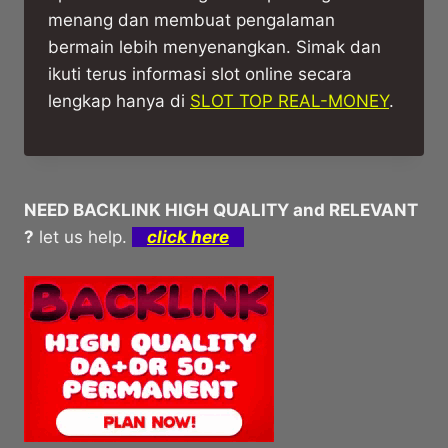
menang dan membuat pengalaman
bermain lebih menyenangkan. Simak dan
ikuti terus informasi slot online secara
lengkap hanya di
SLOT TOP REAL-MONEY
.
NEED BACKLINK HIGH QUALITY and RELEVANT
?
let us help.
click here