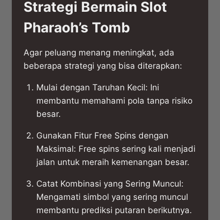
Strategi Bermain Slot
Pharaoh’s Tomb
Agar peluang menang meningkat, ada
beberapa strategi yang bisa diterapkan:
Mulai dengan Taruhan Kecil: Ini
membantu memahami pola tanpa risiko
besar.
Gunakan Fitur Free Spins dengan
Maksimal: Free spins sering kali menjadi
jalan untuk meraih kemenangan besar.
Catat Kombinasi yang Sering Muncul:
Mengamati simbol yang sering muncul
membantu prediksi putaran berikutnya.