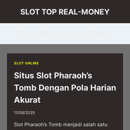
Skip
SLOT TOP REAL-MONEY
to
content
Slot Pharaoh’s Tomb
SLOT ONLINE
Situs Slot Pharaoh’s
Tomb Dengan Pola Harian
Akurat
11/06/2025
Slot Pharaoh’s Tomb menjadi salah satu