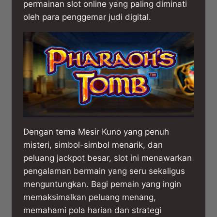
permainan slot online yang paling diminati
oleh para penggemar judi digital.
Dengan tema Mesir Kuno yang penuh
misteri, simbol-simbol menarik, dan
peluang jackpot besar, slot ini menawarkan
pengalaman bermain yang seru sekaligus
menguntungkan. Bagi pemain yang ingin
memaksimalkan peluang menang,
memahami pola harian dan strategi