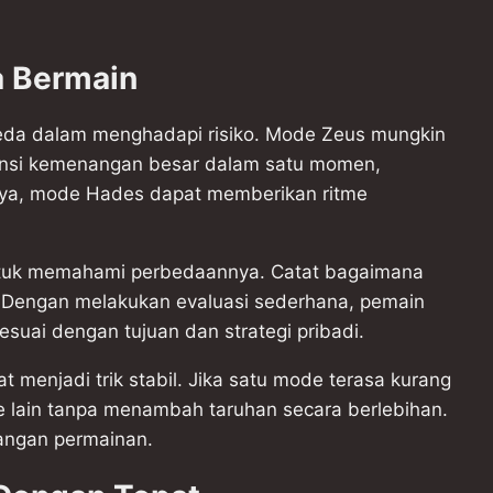
a Bermain
beda dalam menghadapi risiko. Mode Zeus mungkin
ensi kemenangan besar dalam satu momen,
knya, mode Hades dapat memberikan ritme
ntuk memahami perbedaannya. Catat bagaimana
 Dengan melakukan evaluasi sederhana, pemain
uai dengan tujuan dan strategi pribadi.
t menjadi trik stabil. Jika satu mode terasa kurang
e lain tanpa menambah taruhan secara berlebihan.
angan permainan.