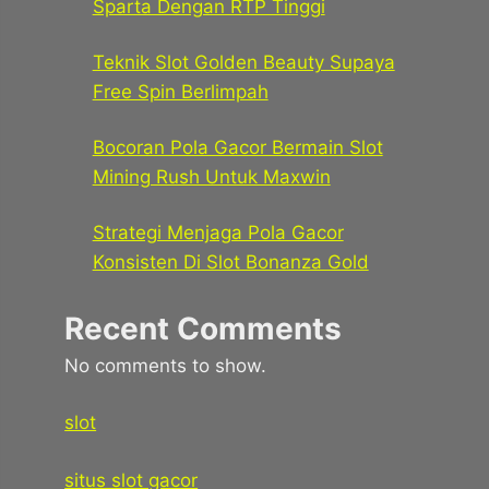
Sparta Dengan RTP Tinggi
Teknik Slot Golden Beauty Supaya
Free Spin Berlimpah
Bocoran Pola Gacor Bermain Slot
Mining Rush Untuk Maxwin
Strategi Menjaga Pola Gacor
Konsisten Di Slot Bonanza Gold
Recent Comments
No comments to show.
slot
situs slot gacor