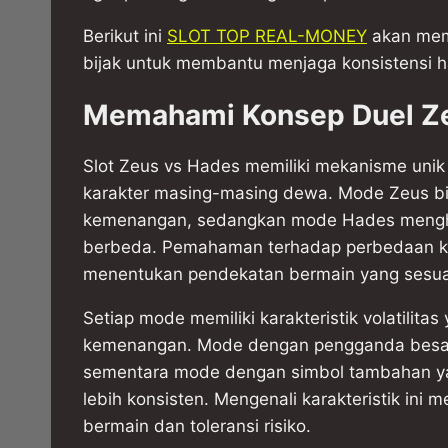
Berikut ini
SLOT TOP REAL-MONEY
akan memb
bijak untuk membantu menjaga konsistensi ha
Memahami Konsep Duel Z
Slot Zeus vs Hades memiliki mekanisme uni
karakter masing-masing dewa. Mode Zeus bi
kemenangan, sedangkan mode Hades menghad
berbeda. Pemahaman terhadap perbedaan ke
menentukan pendekatan bermain yang sesua
Setiap mode memiliki karakteristik volatilit
kemenangan. Mode dengan pengganda besar cen
sementara mode dengan simbol tambahan y
lebih konsisten. Mengenali karakteristik in
bermain dan toleransi risiko.