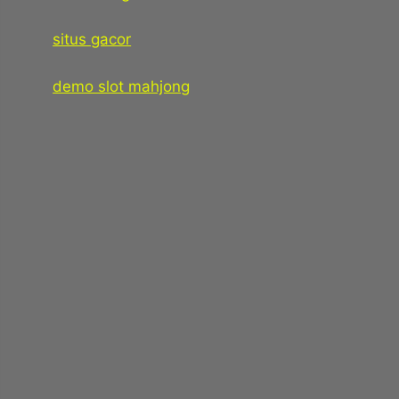
situs gacor
demo slot mahjong