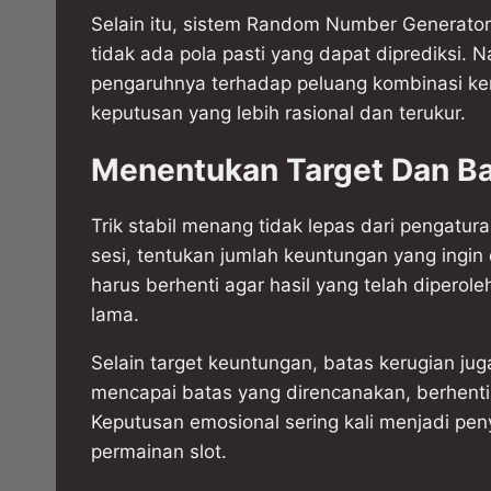
Selain itu, sistem Random Number Generator 
tidak ada pola pasti yang dapat diprediksi.
pengaruhnya terhadap peluang kombinasi 
keputusan yang lebih rasional dan terukur.
Menentukan Target Dan B
Trik stabil menang tidak lepas dari pengatur
sesi, tentukan jumlah keuntungan yang ingin 
harus berhenti agar hasil yang telah diperole
lama.
Selain target keuntungan, batas kerugian jug
mencapai batas yang direncanakan, berhent
Keputusan emosional sering kali menjadi pen
permainan slot.