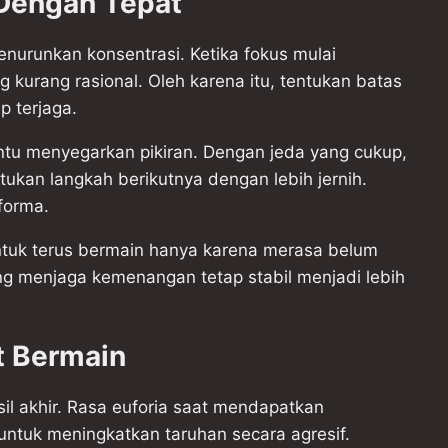
Dengan Tepat
enurunkan konsentrasi. Ketika fokus mulai
 kurang rasional. Oleh karena itu, tentukan batas
p terjaga.
antu menyegarkan pikiran. Dengan jeda yang cukup,
ukan langkah berikutnya dengan lebih jernih.
forma.
tuk terus bermain hanya karena merasa belum
ng menjaga kemenangan tetap stabil menjadi lebih
t Bermain
l akhir. Rasa euforia saat mendapatkan
ntuk meningkatkan taruhan secara agresif.