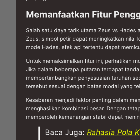
Memanfaatkan Fitur Pengg
Salah satu daya tarik utama Zeus vs Hades
Zeus, simbol petir dapat meningkatkan nilai
mode Hades, efek api tertentu dapat memi
Untuk memaksimalkan fitur ini, perhatikan m
Jika dalam beberapa putaran terdapat tanda 
mempertimbangkan penyesuaian taruhan seca
tersebut sesuai dengan batas modal yang tel
Kesabaran menjadi faktor penting dalam me
menghasilkan kombinasi besar. Dengan tetap
memperoleh kemenangan stabil dapat mening
Baca Juga:
Rahasia Pola 