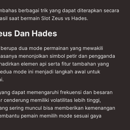
ahas berbagai trik yang dapat diterapkan secara
sil saat bermain Slot Zeus vs Hades.
eus Dan Hades
k berupa dua mode permainan yang mewakili
asanya menonjolkan simbol petir dan pengganda
irkan elemen api serta fitur tambahan yang
dua mode ini menjadi langkah awal untuk
i.
as yang dapat memengaruhi frekuensi dan besaran
derung memiliki volatilitas lebih tinggi,
ang sering muncul bisa memberikan kemenangan
i membantu pemain memilih mode sesuai gaya