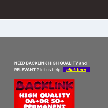
NEED BACKLINK HIGH QUALITY and
RELEVANT ?
let us help.
click here