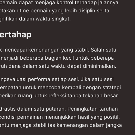
 pemain dapat menjaga kontrol terhadap jalannya
kan ritme bermain yang lebih disiplin serta
gnifikan dalam waktu singkat.
ertahap
 mencapai kemenangan yang stabil. Salah satu
menjadi beberapa bagian kecil untuk beberapa
luruh dana dalam satu waktu dapat diminimalkan.
valuasi performa setiap sesi. Jika satu sesi
esempatan untuk mencoba kembali dengan strategi
erikan ruang untuk refleksi tanpa tekanan besar.
 drastis dalam satu putaran. Peningkatan taruhan
ondisi permainan menunjukkan hasil yang positif.
ntu menjaga stabilitas kemenangan dalam jangka