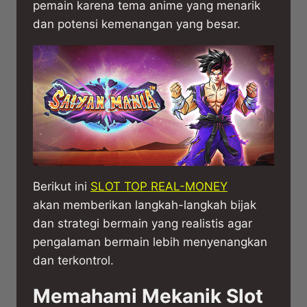
pemain karena tema anime yang menarik
dan potensi kemenangan yang besar.
Berikut ini
SLOT TOP REAL-MONEY
akan memberikan langkah-langkah bijak
dan strategi bermain yang realistis agar
pengalaman bermain lebih menyenangkan
dan terkontrol.
Memahami Mekanik Slot