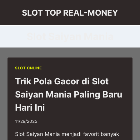
Skip
SLOT TOP REAL-MONEY
to
content
Slot Saiyan Mania
SLOT ONLINE
Trik Pola Gacor di Slot
Saiyan Mania Paling Baru
Hari Ini
11/29/2025
Slot Saiyan Mania menjadi favorit banyak