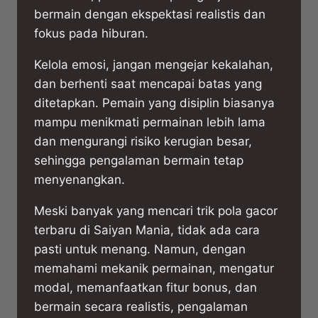
bermain dengan ekspektasi realistis dan
fokus pada hiburan.
Kelola emosi, jangan mengejar kekalahan,
dan berhenti saat mencapai batas yang
ditetapkan. Pemain yang disiplin biasanya
mampu menikmati permainan lebih lama
dan mengurangi risiko kerugian besar,
sehingga pengalaman bermain tetap
menyenangkan.
Meski banyak yang mencari trik pola gacor
terbaru di Saiyan Mania, tidak ada cara
pasti untuk menang. Namun, dengan
memahami mekanik permainan, mengatur
modal, memanfaatkan fitur bonus, dan
bermain secara realistis, pengalaman