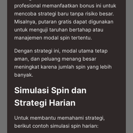
profesional memanfaatkan bonus ini untuk
mencoba strategi baru tanpa risiko besar.
Misalnya, putaran gratis dapat digunakan
untuk menguji taruhan bertahap atau
manajemen modal spin tertentu.
Dengan strategi ini, modal utama tetap
aman, dan peluang menang besar
meningkat karena jumlah spin yang lebih
banyak.
Simulasi Spin dan
Strategi Harian
Untuk membantu memahami strategi,
berikut contoh simulasi spin harian: