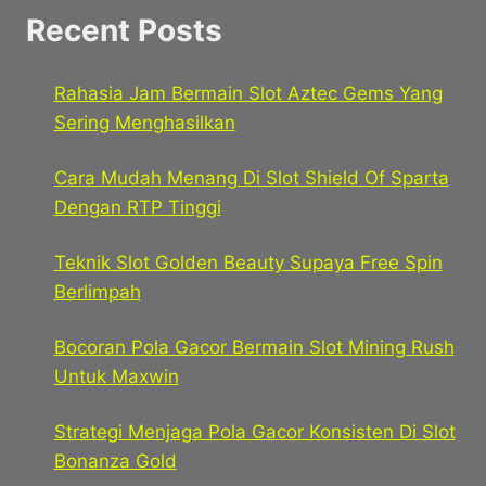
Recent Posts
Rahasia Jam Bermain Slot Aztec Gems Yang
Sering Menghasilkan
Cara Mudah Menang Di Slot Shield Of Sparta
Dengan RTP Tinggi
Teknik Slot Golden Beauty Supaya Free Spin
Berlimpah
Bocoran Pola Gacor Bermain Slot Mining Rush
Untuk Maxwin
Strategi Menjaga Pola Gacor Konsisten Di Slot
Bonanza Gold