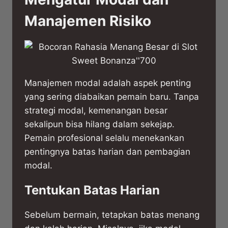
Manajemen Risiko
Manajemen modal adalah aspek penting
yang sering diabaikan pemain baru. Tanpa
strategi modal, kemenangan besar
sekalipun bisa hilang dalam sekejap.
Pemain profesional selalu menekankan
pentingnya batas harian dan pembagian
modal.
Tentukan Batas Harian
Sebelum bermain, tetapkan batas menang