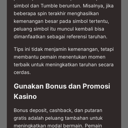
simbol dan Tumble beruntun. Misalnya, jika
beberapa spin terakhir menghasilkan
kemenangan besar pada simbol tertentu,
peluang simbol itu muncul kembali bisa
dimanfaatkan sebagai referensi taruhan.
Tips ini tidak menjamin kemenangan, tetapi
membantu pemain menentukan momen
terbaik untuk meningkatkan taruhan secara
cerdas.
Gunakan Bonus dan Promosi
Kasino
Bonus deposit, cashback, dan putaran
gratis adalah peluang tambahan untuk
meningkatkan modal bermain. Pemain