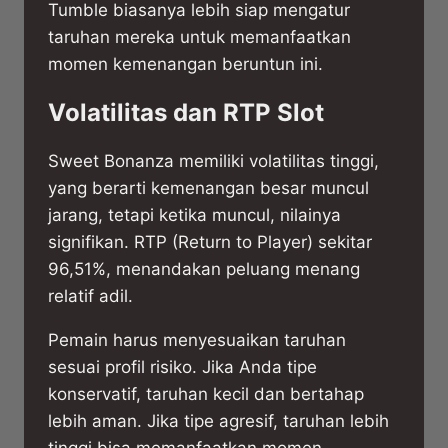
Tumble biasanya lebih siap mengatur
taruhan mereka untuk memanfaatkan
momen kemenangan beruntun ini.
Volatilitas dan RTP Slot
Sweet Bonanza memiliki volatilitas tinggi,
yang berarti kemenangan besar muncul
jarang, tetapi ketika muncul, nilainya
signifikan. RTP (Return to Player) sekitar
96,51%, menandakan peluang menang
relatif adil.
Pemain harus menyesuaikan taruhan
sesuai profil risiko. Jika Anda tipe
konservatif, taruhan kecil dan bertahap
lebih aman. Jika tipe agresif, taruhan lebih