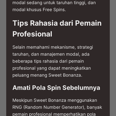
modal sedang untuk taruhan tinggi, dan
modal khusus Free Spins.
Tips Rahasia dari Pemain
Profesional
Selain memahami mekanisme, strategi
taruhan, dan manajemen modal, ada
beberapa tips rahasia dari pemain
profesional yang dapat meningkatkan
peluang menang Sweet Bonanza.
Amati Pola Spin Sebelumnya
Meskipun Sweet Bonanza menggunakan
RNG (Random Number Generator), banyak
pemain profesional memperhatikan pola