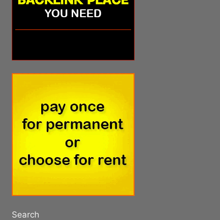
Search