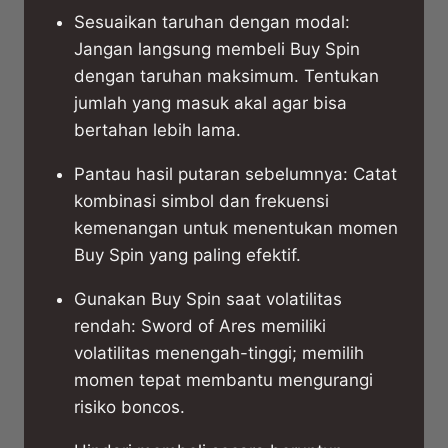
Sesuaikan taruhan dengan modal:
Jangan langsung membeli Buy Spin
dengan taruhan maksimum. Tentukan
jumlah yang masuk akal agar bisa
bertahan lebih lama.
Pantau hasil putaran sebelumnya: Catat
kombinasi simbol dan frekuensi
kemenangan untuk menentukan momen
Buy Spin yang paling efektif.
Gunakan Buy Spin saat volatilitas
rendah: Sword of Ares memiliki
volatilitas menengah-tinggi; memilih
momen tepat membantu mengurangi
risiko boncos.