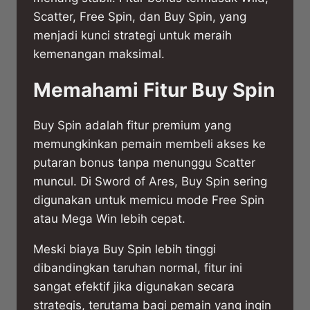
Scatter, Free Spin, dan Buy Spin, yang
menjadi kunci strategi untuk meraih
kemenangan maksimal.
Memahami Fitur Buy Spin
Buy Spin adalah fitur premium yang
memungkinkan pemain membeli akses ke
putaran bonus tanpa menunggu Scatter
muncul. Di Sword of Ares, Buy Spin sering
digunakan untuk memicu mode Free Spin
atau Mega Win lebih cepat.
Meski biaya Buy Spin lebih tinggi
dibandingkan taruhan normal, fitur ini
sangat efektif jika digunakan secara
strategis, terutama bagi pemain yang ingin