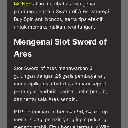
MONEY
akan membahas mengenai
panduan bermain Sword of Ares, strategi
Buy Spin anti boncos, serta tips efektif
untuk memaksimalkan keuntungan.
Mengenal Slot Sword of
Ares
Slot Sword of Ares menawarkan 5
gulungan dengan 25 garis pembayaran,
menampilkan simbol khas Yunani seperti
pedang legendaris, perisai, helm prajurit,
dan tentu saja Ares sendiri.
RTP permainan ini berkisar 96,5%, cukup
menarik bagi pemain yang ingin peluang
menang stabil. Fitur bonus termasuk Wild,