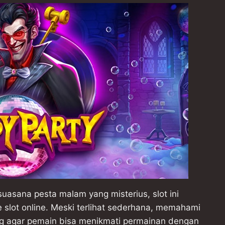
uasana pesta malam yang misterius, slot ini
e slot online. Meski terlihat sederhana, memahami
ng agar pemain bisa menikmati permainan dengan