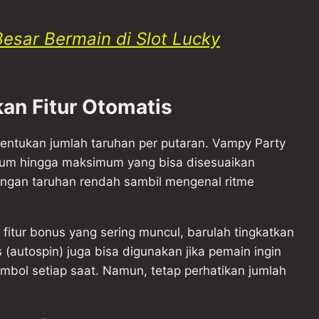
esar Bermain di Slot Lucky
an Fitur Otomatis
entukan jumlah taruhan per putaran. Vampy Party
mum hingga maksimum yang bisa disesuaikan
ngan taruhan rendah sambil mengenal ritme
tur bonus yang sering muncul, barulah tingkatkan
 (autospin) juga bisa digunakan jika pemain ingin
mbol setiap saat. Namun, tetap perhatikan jumlah