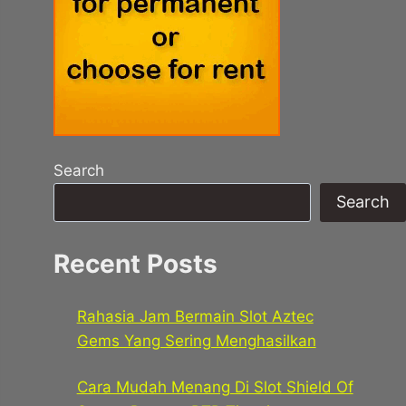
Search
Search
Recent Posts
Rahasia Jam Bermain Slot Aztec
Gems Yang Sering Menghasilkan
Cara Mudah Menang Di Slot Shield Of