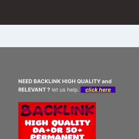
NEED BACKLINK HIGH QUALITY and
RELEVANT ?
let us help.
click here