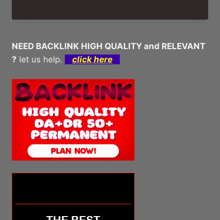
NEED BACKLINK HIGH QUALITY and RELEVANT
?
let us help.
click here