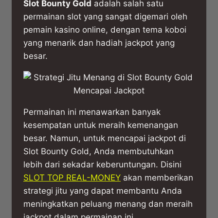
Slot Bounty Gold
adalah salah satu
permainan slot yang sangat digemari oleh
pemain kasino online, dengan tema koboi
yang menarik dan hadiah jackpot yang
besar.
Permainan ini menawarkan banyak
kesempatan untuk meraih kemenangan
besar. Namun, untuk mencapai jackpot di
Slot Bounty Gold, Anda membutuhkan
lebih dari sekadar keberuntungan. Disini
SLOT TOP REAL-MONEY
akan memberikan
strategi jitu yang dapat membantu Anda
meningkatkan peluang menang dan meraih
jackpot dalam permainan ini.