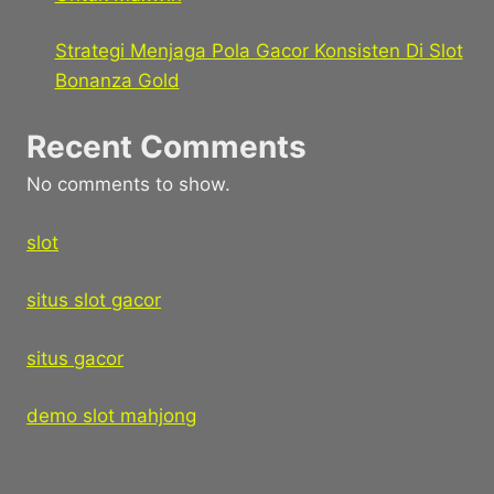
Strategi Menjaga Pola Gacor Konsisten Di Slot
Bonanza Gold
Recent Comments
No comments to show.
slot
situs slot gacor
situs gacor
demo slot mahjong