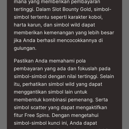
mana yang memberikan pembayaran
tertinggi. Dalam Slot Bounty Gold, simbol-
simbol tertentu seperti karakter koboi,
harta karun, dan simbol wild dapat
memberikan kemenangan yang lebih besar
jika Anda berhasil mencocokkannya di
gulungan.
Pastikan Anda memahami pola
pembayaran yang ada dan fokuslah pada
simbol-simbol dengan nilai tertinggi. Selain
itu, perhatikan simbol wild yang dapat
menggantikan simbol lain untuk
membentuk kombinasi pemenang. Serta
simbol scatter yang dapat mengaktifkan
fitur Free Spins. Dengan mengetahui
simbol-simbol kunci ini, Anda dapat