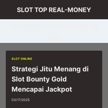
Skip
SLOT TOP REAL-MONEY
to
content
Strategi Jitu Menang di
Slot
SLOT ONLINE
Strategi Jitu Menang di
Slot Bounty Gold
Mencapai Jackpot
03/17/2025