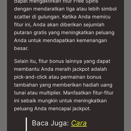
dapat mengaktifkan fitur Free Spins
dengan mendaratkan tiga atau lebih simbol
scatter di gulungan. Ketika Anda memicu
fitur ini, Anda akan diberikan sejumlah
putaran gratis yang meningkatkan peluang
Anda untuk mendapatkan kemenangan
besar.
Selain itu, fitur bonus lainnya yang dapat
membantu Anda meraih jackpot adalah
pick-and-click atau permainan bonus
tambahan yang memberikan hadiah uang
tunai atau multiplier. Manfaatkan fitur-fitur
ini sebaik mungkin untuk meningkatkan
peluang Anda mencapai jackpot.
Baca Juga:
Cara