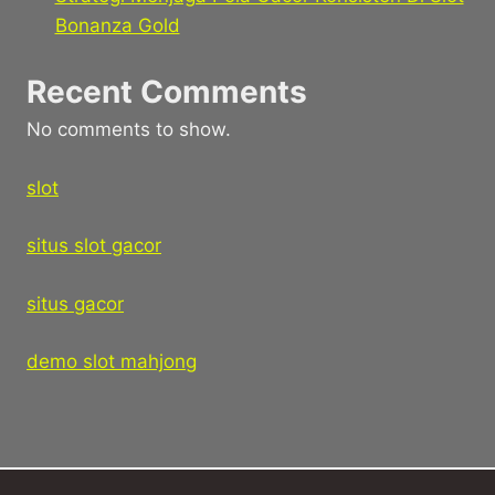
Bonanza Gold
Recent Comments
No comments to show.
slot
situs slot gacor
situs gacor
demo slot mahjong