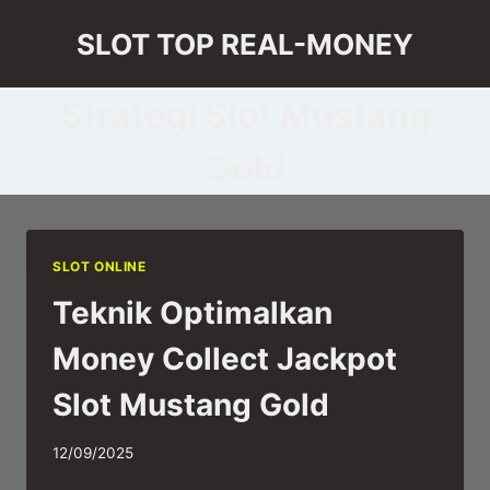
Skip
SLOT TOP REAL-MONEY
to
content
Strategi Slot Mustang
Gold
SLOT ONLINE
Teknik Optimalkan
Money Collect Jackpot
Slot Mustang Gold
12/09/2025