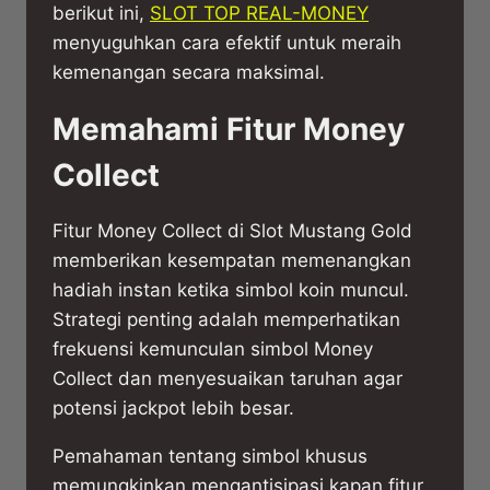
berikut ini,
SLOT TOP REAL-MONEY
menyuguhkan cara efektif untuk meraih
kemenangan secara maksimal.
Memahami Fitur Money
Collect
Fitur Money Collect di Slot Mustang Gold
memberikan kesempatan memenangkan
hadiah instan ketika simbol koin muncul.
Strategi penting adalah memperhatikan
frekuensi kemunculan simbol Money
Collect dan menyesuaikan taruhan agar
potensi jackpot lebih besar.
Pemahaman tentang simbol khusus
memungkinkan mengantisipasi kapan fitur