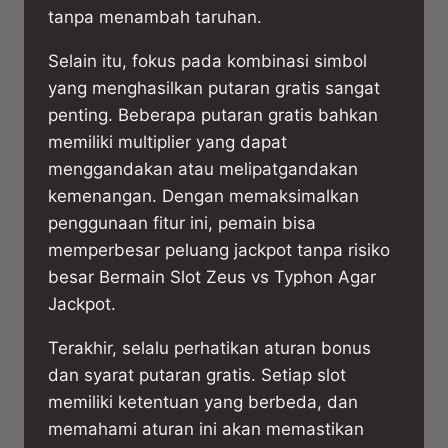
tanpa menambah taruhan.
Selain itu, fokus pada kombinasi simbol
yang menghasilkan putaran gratis sangat
penting. Beberapa putaran gratis bahkan
memiliki multiplier yang dapat
menggandakan atau melipatgandakan
kemenangan. Dengan memaksimalkan
penggunaan fitur ini, pemain bisa
memperbesar peluang jackpot tanpa risiko
besar Bermain Slot Zeus vs Typhon Agar
Jackpot.
Terakhir, selalu perhatikan aturan bonus
dan syarat putaran gratis. Setiap slot
memiliki ketentuan yang berbeda, dan
memahami aturan ini akan memastikan