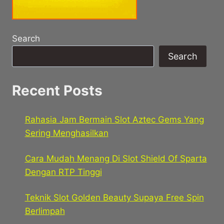
Search
Search
Recent Posts
Rahasia Jam Bermain Slot Aztec Gems Yang
Sering Menghasilkan
Cara Mudah Menang Di Slot Shield Of Sparta
Dengan RTP Tinggi
Teknik Slot Golden Beauty Supaya Free Spin
Berlimpah