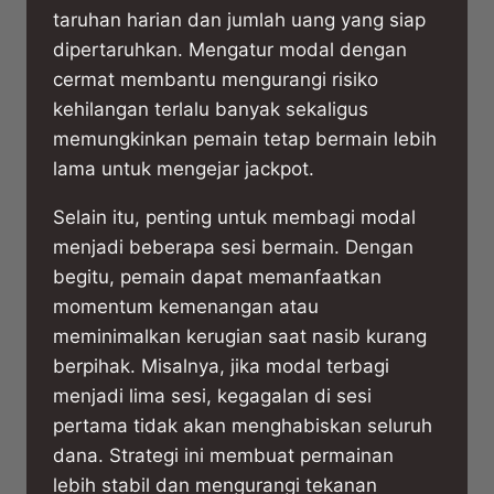
taruhan harian dan jumlah uang yang siap
dipertaruhkan. Mengatur modal dengan
cermat membantu mengurangi risiko
kehilangan terlalu banyak sekaligus
memungkinkan pemain tetap bermain lebih
lama untuk mengejar jackpot.
Selain itu, penting untuk membagi modal
menjadi beberapa sesi bermain. Dengan
begitu, pemain dapat memanfaatkan
momentum kemenangan atau
meminimalkan kerugian saat nasib kurang
berpihak. Misalnya, jika modal terbagi
menjadi lima sesi, kegagalan di sesi
pertama tidak akan menghabiskan seluruh
dana. Strategi ini membuat permainan
lebih stabil dan mengurangi tekanan