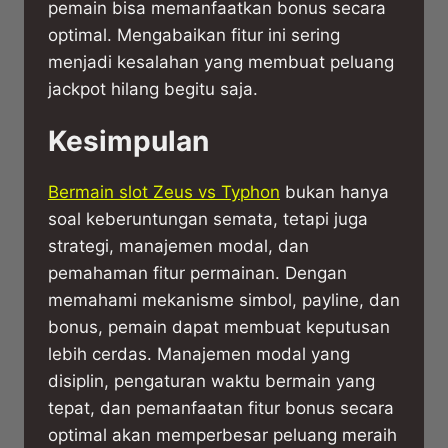
pemain bisa memanfaatkan bonus secara
optimal. Mengabaikan fitur ini sering
menjadi kesalahan yang membuat peluang
jackpot hilang begitu saja.
Kesimpulan
Bermain slot Zeus vs Typhon
bukan hanya
soal keberuntungan semata, tetapi juga
strategi, manajemen modal, dan
pemahaman fitur permainan. Dengan
memahami mekanisme simbol, payline, dan
bonus, pemain dapat membuat keputusan
lebih cerdas. Manajemen modal yang
disiplin, pengaturan waktu bermain yang
tepat, dan pemanfaatan fitur bonus secara
optimal akan memperbesar peluang meraih