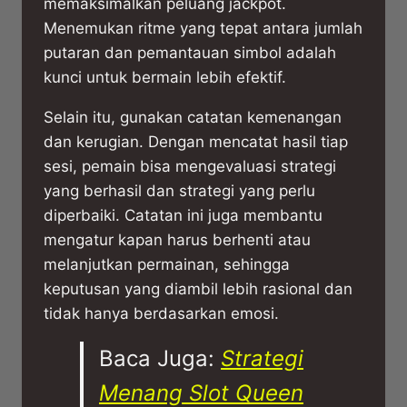
memaksimalkan peluang jackpot.
Menemukan ritme yang tepat antara jumlah
putaran dan pemantauan simbol adalah
kunci untuk bermain lebih efektif.
Selain itu, gunakan catatan kemenangan
dan kerugian. Dengan mencatat hasil tiap
sesi, pemain bisa mengevaluasi strategi
yang berhasil dan strategi yang perlu
diperbaiki. Catatan ini juga membantu
mengatur kapan harus berhenti atau
melanjutkan permainan, sehingga
keputusan yang diambil lebih rasional dan
tidak hanya berdasarkan emosi.
Baca Juga:
Strategi
Menang Slot Queen