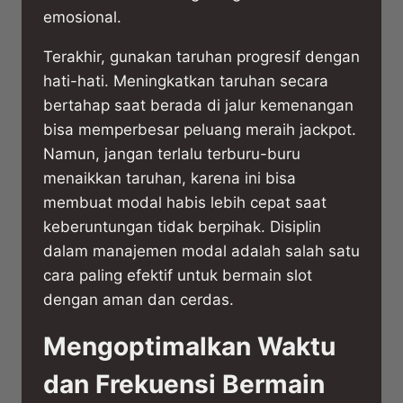
emosional.
Terakhir, gunakan taruhan progresif dengan
hati-hati. Meningkatkan taruhan secara
bertahap saat berada di jalur kemenangan
bisa memperbesar peluang meraih jackpot.
Namun, jangan terlalu terburu-buru
menaikkan taruhan, karena ini bisa
membuat modal habis lebih cepat saat
keberuntungan tidak berpihak. Disiplin
dalam manajemen modal adalah salah satu
cara paling efektif untuk bermain slot
dengan aman dan cerdas.
Mengoptimalkan Waktu
dan Frekuensi Bermain