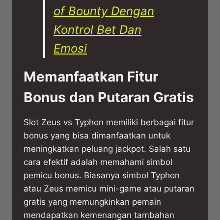
of Bounty Dengan
Kontrol Bet Dan
Emosi
Memanfaatkan Fitur
Bonus dan Putaran Gratis
Slot Zeus vs Typhon memiliki berbagai fitur
bonus yang bisa dimanfaatkan untuk
meningkatkan peluang jackpot. Salah satu
cara efektif adalah memahami simbol
pemicu bonus. Biasanya simbol Typhon
atau Zeus memicu mini-game atau putaran
gratis yang memungkinkan pemain
mendapatkan kemenangan tambahan