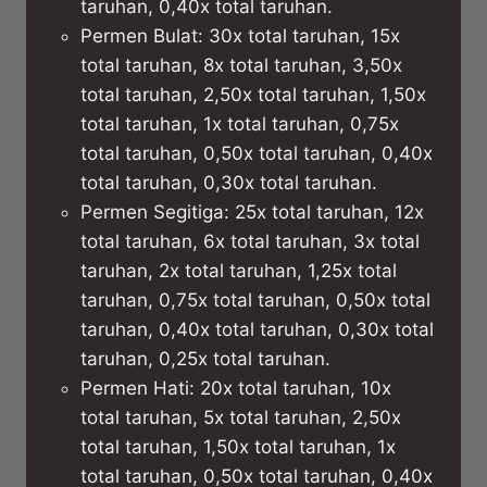
taruhan, 0,40x total taruhan.
Permen Bulat: 30x total taruhan, 15x
total taruhan, 8x total taruhan, 3,50x
total taruhan, 2,50x total taruhan, 1,50x
total taruhan, 1x total taruhan, 0,75x
total taruhan, 0,50x total taruhan, 0,40x
total taruhan, 0,30x total taruhan.
Permen Segitiga: 25x total taruhan, 12x
total taruhan, 6x total taruhan, 3x total
taruhan, 2x total taruhan, 1,25x total
taruhan, 0,75x total taruhan, 0,50x total
taruhan, 0,40x total taruhan, 0,30x total
taruhan, 0,25x total taruhan.
Permen Hati: 20x total taruhan, 10x
total taruhan, 5x total taruhan, 2,50x
total taruhan, 1,50x total taruhan, 1x
total taruhan, 0,50x total taruhan, 0,40x