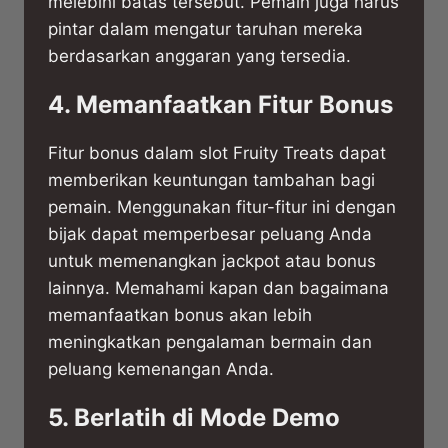
melebihi batas tersebut. Pemain juga harus
pintar dalam mengatur taruhan mereka
berdasarkan anggaran yang tersedia.
4. Memanfaatkan Fitur Bonus
Fitur bonus dalam slot Fruity Treats dapat
memberikan keuntungan tambahan bagi
pemain. Menggunakan fitur-fitur ini dengan
bijak dapat memperbesar peluang Anda
untuk memenangkan jackpot atau bonus
lainnya. Memahami kapan dan bagaimana
memanfaatkan bonus akan lebih
meningkatkan pengalaman bermain dan
peluang kemenangan Anda.
5. Berlatih di Mode Demo