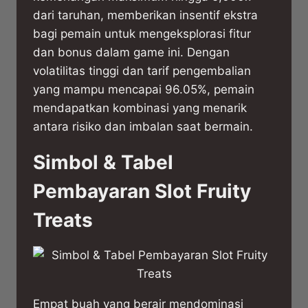
dari taruhan, memberikan insentif ekstra
bagi pemain untuk mengeksplorasi fitur
dan bonus dalam game ini. Dengan
volatilitas tinggi dan tarif pengembalian
yang mampu mencapai 96.05%, pemain
mendapatkan kombinasi yang menarik
antara risiko dan imbalan saat bermain.
Simbol & Tabel
Pembayaran Slot Fruity
Treats
Empat buah yang berair mendominasi