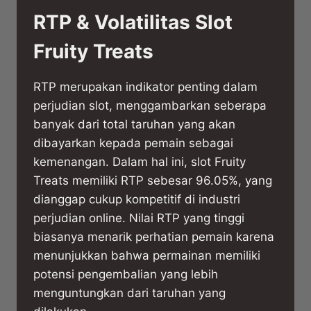
RTP & Volatilitas Slot
Fruity Treats
RTP merupakan indikator penting dalam
perjudian slot, menggambarkan seberapa
banyak dari total taruhan yang akan
dibayarkan kepada pemain sebagai
kemenangan. Dalam hal ini, slot Fruity
Treats memiliki RTP sebesar 96.05%, yang
dianggap cukup kompetitif di industri
perjudian online. Nilai RTP yang tinggi
biasanya menarik perhatian pemain karena
menunjukkan bahwa permainan memiliki
potensi pengembalian yang lebih
menguntungkan dari taruhan yang