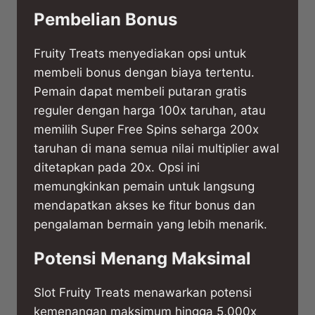
Pembelian Bonus
Fruity Treats menyediakan opsi untuk
membeli bonus dengan biaya tertentu.
Pemain dapat membeli putaran gratis
reguler dengan harga 100x taruhan, atau
memilih Super Free Spins seharga 200x
taruhan di mana semua nilai multiplier awal
ditetapkan pada 20x. Opsi ini
memungkinkan pemain untuk langsung
mendapatkan akses ke fitur bonus dan
pengalaman bermain yang lebih menarik.
Potensi Menang Maksimal
Slot Fruity Treats menawarkan potensi
kemenangan maksimum hingga 5,000x