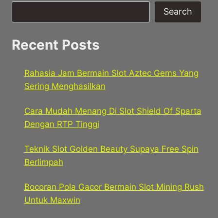
Search
Recent Posts
Rahasia Jam Bermain Slot Aztec Gems Yang
Sering Menghasilkan
Cara Mudah Menang Di Slot Shield Of Sparta
Dengan RTP Tinggi
Teknik Slot Golden Beauty Supaya Free Spin
Berlimpah
Bocoran Pola Gacor Bermain Slot Mining Rush
Untuk Maxwin