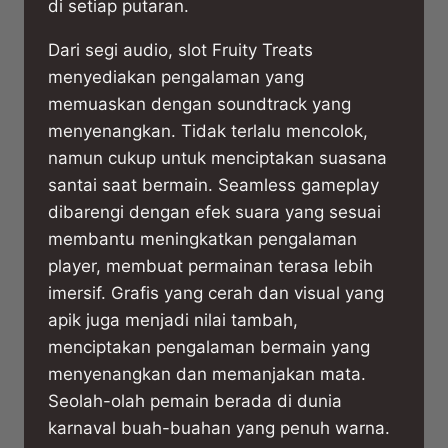
di setiap putaran.
Dari segi audio, slot Fruity Treats
menyediakan pengalaman yang
memuaskan dengan soundtrack yang
menyenangkan. Tidak terlalu mencolok,
namun cukup untuk menciptakan suasana
santai saat bermain. Seamless gameplay
dibarengi dengan efek suara yang sesuai
membantu meningkatkan pengalaman
player, membuat permainan terasa lebih
imersif. Grafis yang cerah dan visual yang
apik juga menjadi nilai tambah,
menciptakan pengalaman bermain yang
menyenangkan dan memanjakan mata.
Seolah-olah pemain berada di dunia
karnaval buah-buahan yang penuh warna.