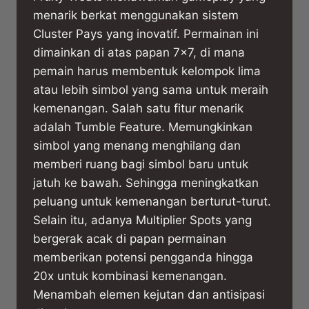
menarik berkat menggunakan sistem
Cluster Pays yang inovatif. Permainan ini
dimainkan di atas papan 7×7, di mana
pemain harus membentuk kelompok lima
atau lebih simbol yang sama untuk meraih
kemenangan. Salah satu fitur menarik
adalah Tumble Feature. Memungkinkan
simbol yang menang menghilang dan
memberi ruang bagi simbol baru untuk
jatuh ke bawah. Sehingga meningkatkan
peluang untuk kemenangan berturut-turut.
Selain itu, adanya Multiplier Spots yang
bergerak acak di papan permainan
memberikan potensi pengganda hingga
20x untuk kombinasi kemenangan.
Menambah elemen kejutan dan antisipasi