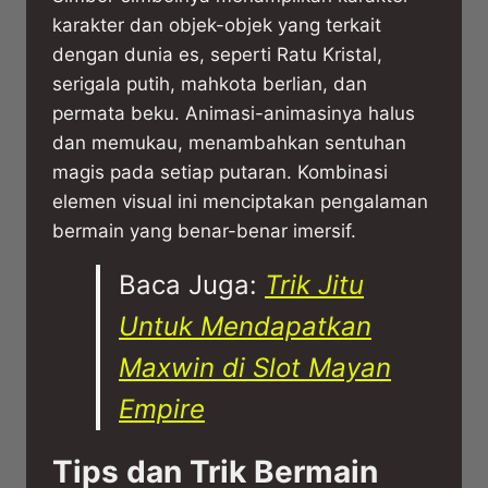
karakter dan objek-objek yang terkait
dengan dunia es, seperti Ratu Kristal,
serigala putih, mahkota berlian, dan
permata beku. Animasi-animasinya halus
dan memukau, menambahkan sentuhan
magis pada setiap putaran. Kombinasi
elemen visual ini menciptakan pengalaman
bermain yang benar-benar imersif.
Baca Juga:
Trik Jitu
Untuk Mendapatkan
Maxwin di Slot Mayan
Empire
Tips dan Trik Bermain