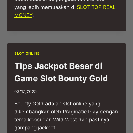
yang lebih memuaskan di
SLOT TOP REAL-
MONEY
.
SLOT ONLINE
Tips Jackpot Besar di
Game Slot Bounty Gold
03/17/2025
Bounty Gold adalah slot online yang
dikembangkan oleh Pragmatic Play dengan
tema koboi dan Wild West dan pastinya
gampang jackpot.