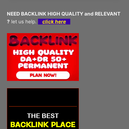
NEED BACKLINK HIGH QUALITY and RELEVANT
?
let us help.
click here