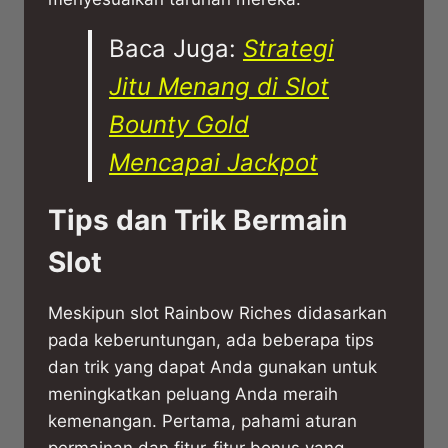
Baca Juga:
Strategi
Jitu Menang di Slot
Bounty Gold
Mencapai Jackpot
Tips dan Trik Bermain
Slot
Meskipun slot Rainbow Riches didasarkan
pada keberuntungan, ada beberapa tips
dan trik yang dapat Anda gunakan untuk
meningkatkan peluang Anda meraih
kemenangan. Pertama, pahami aturan
permainan dan fitur-fitur bonus yang