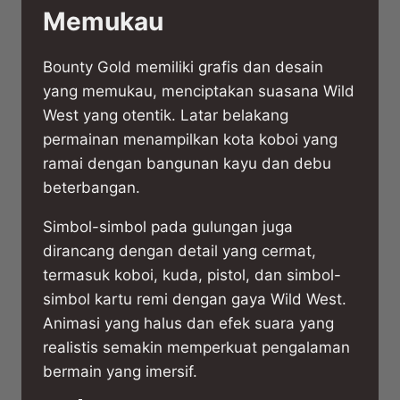
Memukau
Bounty Gold memiliki grafis dan desain
yang memukau, menciptakan suasana Wild
West yang otentik. Latar belakang
permainan menampilkan kota koboi yang
ramai dengan bangunan kayu dan debu
beterbangan.
Simbol-simbol pada gulungan juga
dirancang dengan detail yang cermat,
termasuk koboi, kuda, pistol, dan simbol-
simbol kartu remi dengan gaya Wild West.
Animasi yang halus dan efek suara yang
realistis semakin memperkuat pengalaman
bermain yang imersif.