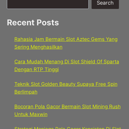
Search
Recent Posts
Rahasia Jam Bermain Slot Aztec Gems Yang
Sering Menghasilkan
Cara Mudah Menang Di Slot Shield Of Sparta
Dengan RTP Tinggi
Teknik Slot Golden Beauty Supaya Free Spin
Berlimpah
Bocoran Pola Gacor Bermain Slot Mining Rush
Untuk Maxwin
Strategi Menjaga Pola Gacor Konsisten Di Slot