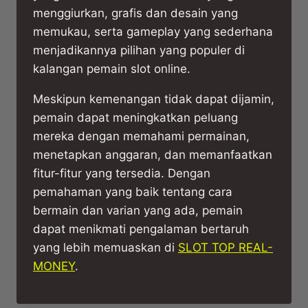
menggiurkan, grafis dan desain yang
memukau, serta gameplay yang sederhana
menjadikannya pilihan yang populer di
kalangan pemain slot online.
Meskipun kemenangan tidak dapat dijamin,
pemain dapat meningkatkan peluang
mereka dengan memahami permainan,
menetapkan anggaran, dan memanfaatkan
fitur-fitur yang tersedia. Dengan
pemahaman yang baik tentang cara
bermain dan varian yang ada, pemain
dapat menikmati pengalaman bertaruh
yang lebih memuaskan di
SLOT TOP REAL-
MONEY
.