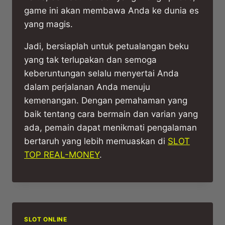
game ini akan membawa Anda ke dunia es
yang magis.
Jadi, bersiaplah untuk petualangan beku
yang tak terlupakan dan semoga
keberuntungan selalu menyertai Anda
dalam perjalanan Anda menuju
kemenangan. Dengan pemahaman yang
baik tentang cara bermain dan varian yang
ada, pemain dapat menikmati pengalaman
bertaruh yang lebih memuaskan di
SLOT
TOP REAL-MONEY
.
SLOT ONLINE