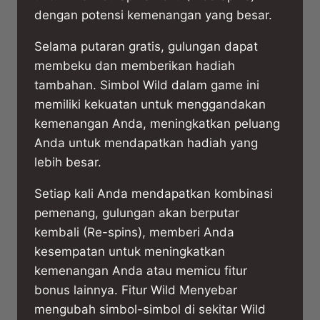
dengan potensi kemenangan yang besar.
Selama putaran gratis, gulungan dapat
membeku dan memberikan hadiah
tambahan. Simbol Wild dalam game ini
memiliki kekuatan untuk menggandakan
kemenangan Anda, meningkatkan peluang
Anda untuk mendapatkan hadiah yang
lebih besar.
Setiap kali Anda mendapatkan kombinasi
pemenang, gulungan akan berputar
kembali (Re-spins), memberi Anda
kesempatan untuk meningkatkan
kemenangan Anda atau memicu fitur
bonus lainnya. Fitur Wild Menyebar
mengubah simbol-simbol di sekitar Wild