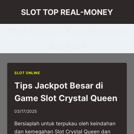
Skip
SLOT TOP REAL-MONEY
to
content
Tips Meraih Kemenangan
Jackpot
SLOT ONLINE
Tips Jackpot Besar di
Game Slot Crystal Queen
03/17/2025
Bersiaplah untuk terpukau oleh keindahan
dan kemegahan Slot Crystal Queen dan