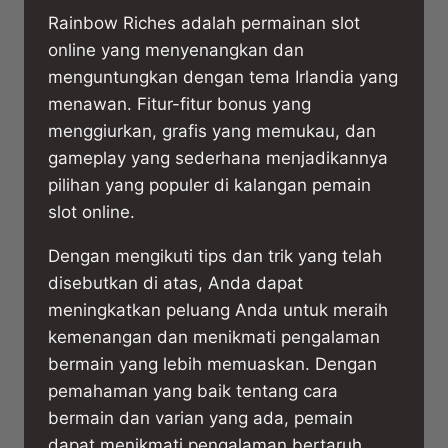
Rainbow Riches adalah permainan slot
online yang menyenangkan dan
menguntungkan dengan tema Irlandia yang
menawan. Fitur-fitur bonus yang
menggiurkan, grafis yang memukau, dan
gameplay yang sederhana menjadikannya
pilihan yang populer di kalangan pemain
slot online.
Dengan mengikuti tips dan trik yang telah
disebutkan di atas, Anda dapat
meningkatkan peluang Anda untuk meraih
kemenangan dan menikmati pengalaman
bermain yang lebih memuaskan. Dengan
pemahaman yang baik tentang cara
bermain dan varian yang ada, pemain
dapat menikmati pengalaman bertaruh