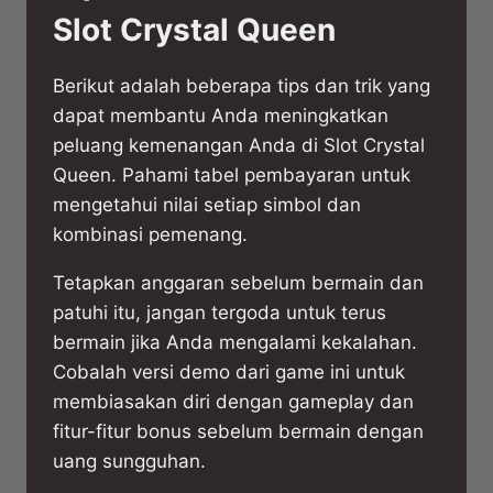
Slot Crystal Queen
Berikut adalah beberapa tips dan trik yang
dapat membantu Anda meningkatkan
peluang kemenangan Anda di Slot Crystal
Queen. Pahami tabel pembayaran untuk
mengetahui nilai setiap simbol dan
kombinasi pemenang.
Tetapkan anggaran sebelum bermain dan
patuhi itu, jangan tergoda untuk terus
bermain jika Anda mengalami kekalahan.
Cobalah versi demo dari game ini untuk
membiasakan diri dengan gameplay dan
fitur-fitur bonus sebelum bermain dengan
uang sungguhan.