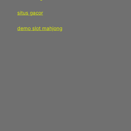
situs gacor
demo slot mahjong