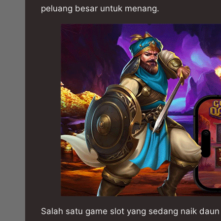
peluang besar untuk menang.
Salah satu game slot yang sedang naik dau