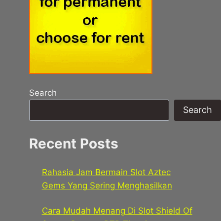
Search
Search
Recent Posts
Rahasia Jam Bermain Slot Aztec
Gems Yang Sering Menghasilkan
Cara Mudah Menang Di Slot Shield Of