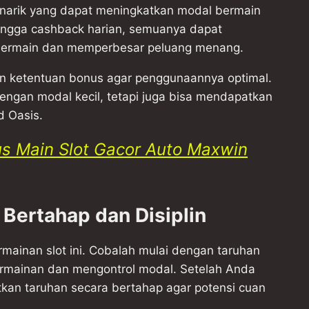
arik yang dapat meningkatkan modal bermain
 hingga cashback harian, semuanya dapat
bermain dan memperbesar peluang menang.
dan ketentuan bonus agar penggunaannya optimal.
engan modal kecil, tetapi juga bisa mendapatkan
d Oasis.
us Main Slot Gacor Auto Maxwin
 Bertahap dan Disiplin
rmainan slot ini. Cobalah mulai dengan taruhan
permainan dan mengontrol modal. Setelah Anda
kan taruhan secara bertahap agar potensi cuan