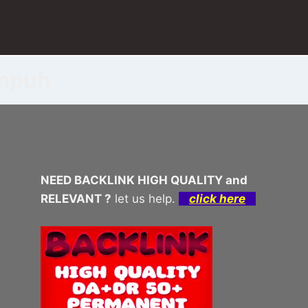
Ampuh
NEED BACKLINK HIGH QUALITY and
RELEVANT ?
let us help.
click here