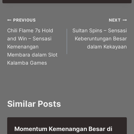
Post
PREVIOUS
NEXT
Chili Flame 7s Hold
Sultan Spins – Sensasi
navigation
and Win – Sensasi
Keberuntungan Besar
Kemenangan
dalam Kekayaan
Membara dalam Slot
Kalamba Games
Similar Posts
Momentum Kemenangan Besar di