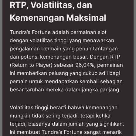
RTP, Volatilitas, dan
Kemenangan Maksimal
Tundra’s Fortune adalah permainan slot
dengan volatilitas tinggi yang menawarkan
pengalaman bermain yang penuh tantangan
dan potensi kemenangan besar. Dengan RTP
(Return to Player) sebesar 96,04%, permainan
ini memberikan peluang yang cukup adil bagi
pemain untuk mendapatkan kembali sebagian
besar taruhan mereka dalam jangka panjang.
Volatilitas tinggi berarti bahwa kemenangan
mungkin tidak sering terjadi, tetapi ketika
terjadi, biasanya dalam jumlah yang signifikan.
Ini membuat Tundra’s Fortune sangat menarik