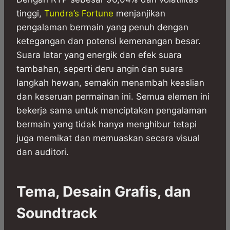
tinggi,
Tundra’s Fortune
menjanjikan
pengalaman bermain yang penuh dengan
ketegangan dan potensi kemenangan besar.
Suara latar yang energik dan efek suara
tambahan, seperti deru angin dan suara
langkah hewan, semakin menambah keaslian
dan keseruan permainan ini. Semua elemen ini
bekerja sama untuk menciptakan pengalaman
bermain yang tidak hanya menghibur tetapi
juga memikat dan memuaskan secara visual
dan auditori.
Tema, Desain Grafis, dan
Soundtrack