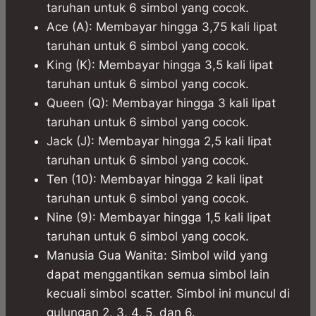
taruhan untuk 6 simbol yang cocok.
Ace (A): Membayar hingga 3,75 kali lipat
taruhan untuk 6 simbol yang cocok.
King (K): Membayar hingga 3,5 kali lipat
taruhan untuk 6 simbol yang cocok.
Queen (Q): Membayar hingga 3 kali lipat
taruhan untuk 6 simbol yang cocok.
Jack (J): Membayar hingga 2,5 kali lipat
taruhan untuk 6 simbol yang cocok.
Ten (10): Membayar hingga 2 kali lipat
taruhan untuk 6 simbol yang cocok.
Nine (9): Membayar hingga 1,5 kali lipat
taruhan untuk 6 simbol yang cocok.
Manusia Gua Wanita: Simbol wild yang
dapat menggantikan semua simbol lain
kecuali simbol scatter. Simbol ini muncul di
gulungan 2, 3, 4, 5, dan 6.