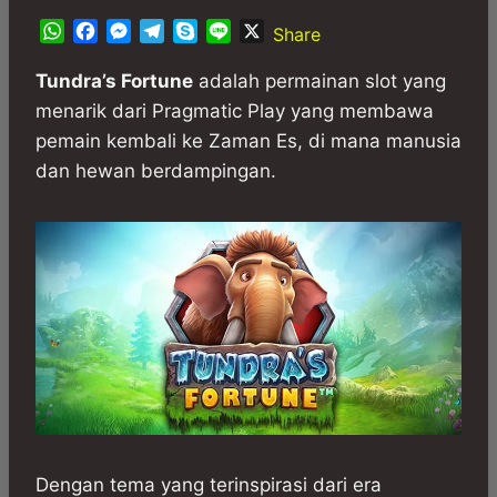
W
F
M
T
S
L
X
Share
h
a
e
e
k
i
a
c
s
l
y
n
Tundra’s Fortune
adalah permainan slot yang
t
e
s
e
p
e
menarik dari Pragmatic Play yang membawa
s
b
e
g
e
pemain kembali ke Zaman Es, di mana manusia
A
o
n
r
dan hewan berdampingan.
p
o
g
a
p
k
e
m
r
Dengan tema yang terinspirasi dari era