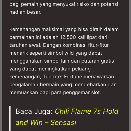
bagi pemain yang menyukai risiko dan potensi
hadiah besar.
Kemenangan maksimal yang bisa diraih dalam
permainan ini adalah 12.500 kali lipat dari
taruhan awal. Dengan kombinasi fitur-fitur
menarik seperti simbol wild yang dapat
menggantikan simbol lain dan putaran gratis
yang dapat meningkatkan peluang
kemenangan, Tundra’s Fortune menawarkan
pengalaman bermain yang mendebarkan dan
memuaskan bagi para penggemar slot.
Baca Juga:
Chili Flame 7s Hold
and Win – Sensasi