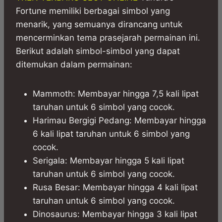
Fortune memiliki berbagai simbol yang
menarik, yang semuanya dirancang untuk
mencerminkan tema prasejarah permainan ini.
Berikut adalah simbol-simbol yang dapat
ditemukan dalam permainan:
Mammoth: Membayar hingga 7,5 kali lipat
taruhan untuk 6 simbol yang cocok.
Harimau Bergigi Pedang: Membayar hingga
6 kali lipat taruhan untuk 6 simbol yang
cocok.
Serigala: Membayar hingga 5 kali lipat
taruhan untuk 6 simbol yang cocok.
Rusa Besar: Membayar hingga 4 kali lipat
taruhan untuk 6 simbol yang cocok.
Dinosaurus: Membayar hingga 3 kali lipat