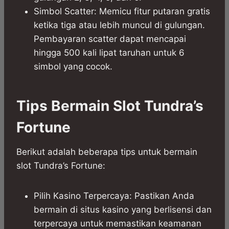
Simbol Scatter: Memicu fitur putaran gratis
ketika tiga atau lebih muncul di gulungan.
Pembayaran scatter dapat mencapai
hingga 500 kali lipat taruhan untuk 6
simbol yang cocok.
Tips Bermain Slot Tundra’s
Fortune
Berikut adalah beberapa tips untuk bermain
slot Tundra’s Fortune:
Pilih Kasino Terpercaya: Pastikan Anda
bermain di situs kasino yang berlisensi dan
terpercaya untuk memastikan keamanan