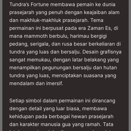
Tundra’s Fortune membawa pemain ke dunia
prasejarah yang penuh dengan keajaiban alam
dan makhluk-makhluk prasejarah. Tema
permainan ini berpusat pada era Zaman Es, di
mana mammoth berbulu, harimau bergigi
pedang, serigala, dan rusa besar berkeliaran di
tundra yang luas dan bersalju. Desain grafisnya
sangat memukau, dengan latar belakang yang
menampilkan pegunungan bersalju dan hutan
tundra yang luas, menciptakan suasana yang
mendalam dan imersif.
Setiap simbol dalam permainan ini dirancang
dengan detail yang luar biasa, membawa
kehidupan pada berbagai hewan prasejarah
dan karakter manusia gua yang ramah. Tata