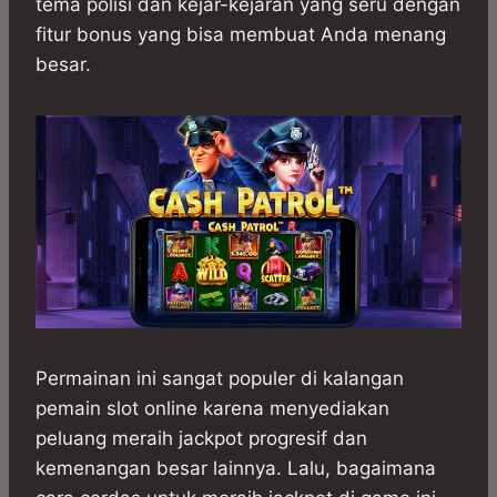
tema polisi dan kejar-kejaran yang seru dengan
s
b
e
g
e
fitur bonus yang bisa membuat Anda menang
A
o
n
r
besar.
p
o
g
a
p
k
e
m
r
Permainan ini sangat populer di kalangan
pemain slot online karena menyediakan
peluang meraih jackpot progresif dan
kemenangan besar lainnya. Lalu, bagaimana