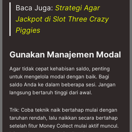
Baca Juga:
Strategi Agar
Jackpot di Slot Three Crazy
Piggies
Gunakan Manajemen Modal
Agar tidak cepat kehabisan saldo, penting
untuk mengelola modal dengan baik. Bagi
saldo Anda ke dalam beberapa sesi. Jangan
langsung bertaruh tinggi dari awal.
Trik: Coba teknik naik bertahap mulai dengan
taruhan rendah, lalu naikkan secara bertahap
setelah fitur Money Collect mulai aktif muncul.