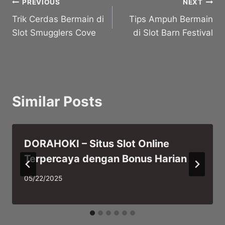
Post
PREVIOUS
NEXT
Trik Cerdas Bermain di
Tips Ampuh Bermain
navigation
Slot Smugglers Cove
di Slot Barn Festival
Similar Posts
DORAHOKI – Situs Slot Online
Terpercaya dengan Bonus Harian
05/22/2025