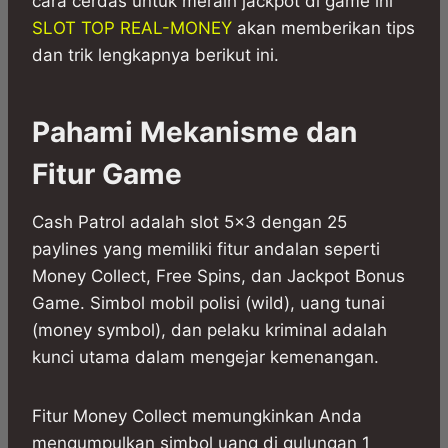
cara cerdas untuk meraih jackpot di game ini
SLOT TOP REAL-MONEY
akan memberikan tips
dan trik lengkapnya berikut ini.
Pahami Mekanisme dan
Fitur Game
Cash Patrol adalah slot 5×3 dengan 25
paylines yang memiliki fitur andalan seperti
Money Collect, Free Spins, dan Jackpot Bonus
Game. Simbol mobil polisi (wild), uang tunai
(money symbol), dan pelaku kriminal adalah
kunci utama dalam mengejar kemenangan.
Fitur Money Collect memungkinkan Anda
mengumpulkan simbol uang di gulungan 1