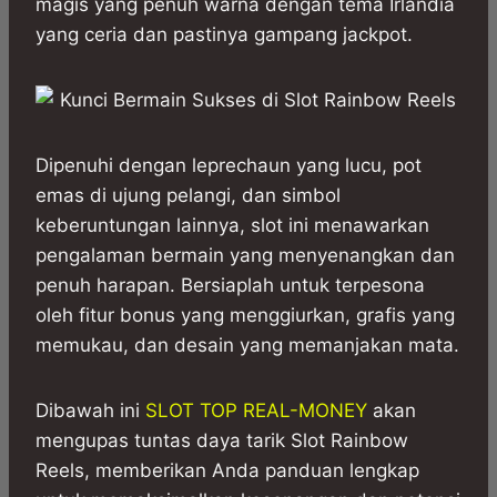
magis yang penuh warna dengan tema Irlandia
s
b
e
g
e
yang ceria dan pastinya gampang jackpot.
A
o
n
r
p
o
g
a
p
k
e
m
r
Dipenuhi dengan leprechaun yang lucu, pot
emas di ujung pelangi, dan simbol
keberuntungan lainnya, slot ini menawarkan
pengalaman bermain yang menyenangkan dan
penuh harapan. Bersiaplah untuk terpesona
oleh fitur bonus yang menggiurkan, grafis yang
memukau, dan desain yang memanjakan mata.
Dibawah ini
SLOT TOP REAL-MONEY
akan
mengupas tuntas daya tarik Slot Rainbow
Reels, memberikan Anda panduan lengkap