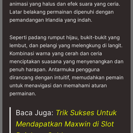
animasi yang halus dan efek suara yang ceria.
Latar belakang permainan dipenuhi dengan
pemandangan Irlandia yang indah.
Seperti padang rumput hijau, bukit-bukit yang
lembut, dan pelangi yang melengkung di langit.
Kombinasi warna yang cerah dan ceria
menciptakan suasana yang menyenangkan dan
penuh harapan. Antarmuka pengguna
dirancang dengan intuitif, memudahkan pemain
untuk menavigasi dan memahami aturan
permainan.
Baca Juga:
Trik Sukses Untuk
Mendapatkan Maxwin di Slot